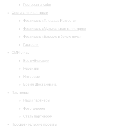
Ресторан и кафе
Фестивали и гастроли
Фестиваль «Площадь Искусств»
Фестиваль «Музыкальная коллекция»
Фестиваль «Барокко в белую ночь»
Гастроли
СМИ о нас
Все публикации
Рецензии
Интервью
Время Шостаковича
Партнеры
Наши партнеры
Фотогалерея
Стать партнером
Просветительские проекты