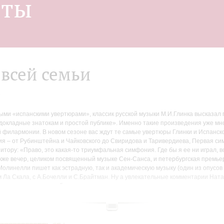
нты
всей семьи
в
ыми «испанскими увертюрами», классик русской музыки М.И.Глинка высказал
о докладные знатокам и простой публике». Именно такие произведения уже м
филармонии. В новом сезоне вас ждут те самые увертюры Глинки и Испанско
етия – от Рубинштейна и Чайковского до Свиридова и Таривердиева, Первая с
тору: «Право, это какая-то триумфальная симфония. Где бы я ее ни играл, вс
кже вечер, целиком посвященный музыке Сен-Санса, и петербургская премьер
олинелли пишет как эстрадную, так и академическую музыку (один из опусов
ом Ла Скала, с А.Бочелли и С.Брайтман. Ну а увлекательные комментарии На
ьных жанров и стилей.