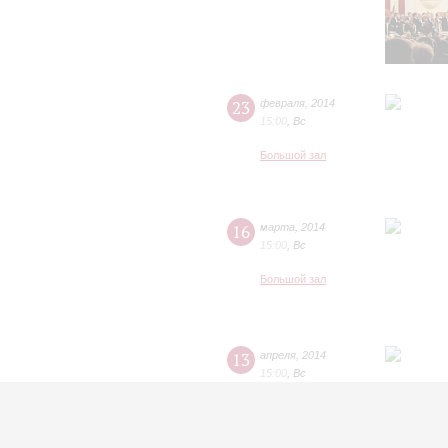
23
февраля
,
2014
15:00
,
Вс
Большой зал
16
марта
,
2014
15:00
,
Вс
Большой зал
13
апреля
,
2014
15:00
,
Вс
Большой зал