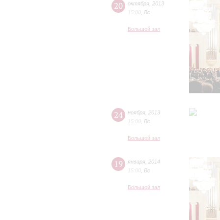
20
октября
,
2013
15:00
,
Вс
Большой зал
24
ноября
,
2013
15:00
,
Вс
Большой зал
19
января
,
2014
15:00
,
Вс
Большой зал