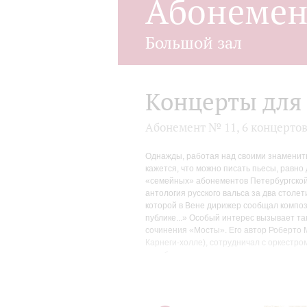
Абонеме
Большой зал
Концерты для 
Абонемент № 11, 6 концерто
Однажды, работая над своими знаменит
кажется, что можно писать пьесы, равн
«семейных» абонементов Петербургской 
антология русского вальса за два стол
которой в Вене дирижер сообщал компози
публике...» Особый интерес вызывает та
сочинения «Мосты». Его автор Роберто М
Карнеги-холле), сотрудничал с оркестр
разобраться в хитросплетениях музыкал