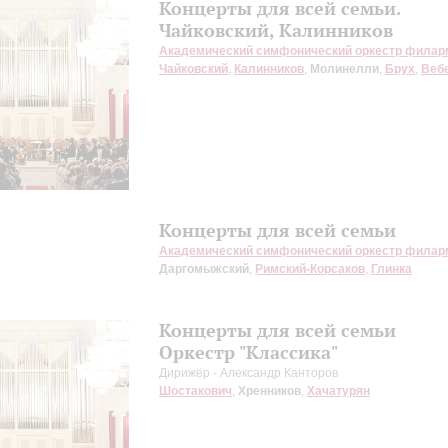
Концерты для всей семьи.
Чайковский, Калинников
Академический симфонический оркестр филар
Чайковский
,
Калинников
,
Молинелли
,
Брух
,
Веб
Концерты для всей семьи
Академический симфонический оркестр филар
Даргомыжский
,
Римский-Корсаков
,
Глинка
Концерты для всей семьи
Оркестр "Классика"
Дирижёр - Александр Канторов
Шостакович
,
Хренников
,
Хачатурян