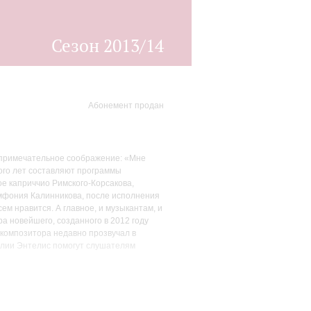
Сезон 2013/14
Абонемент продан
 примечательное соображение: «Мне
ного лет составляют программы
е каприччио Римского-Корсакова,
имфония Калинникова, после исполнения
ем нравится. А главное, и музыкантам, и
а новейшего, созданного в 2012 году
 композитора недавно прозвучал в
талии Энтелис помогут слушателям