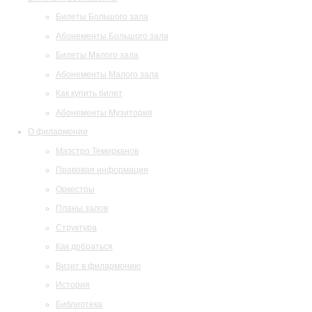
Билеты Большого зала
Абонементы Большого зала
Билеты Малого зала
Абонементы Малого зала
Как купить билет
Абонементы Музитория
О филармонии
Маэстро Темирканов
Правовая информация
Оркестры
Планы залов
Структура
Как добраться
Визит в филармонию
История
Библиотека