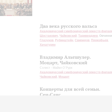
Два века русского вальса
Академический симфонический оркестр филар
Шостакович
,
Чайковский
,
Таривердиев
,
Овчинни
Глазунов
,
Рубинштейн
,
Свиридов
,
Прокофьев
,
Хачатурян
Владимир Альтшулер.
Моцарт, Чайковский
Солист - Майкл О`Рурк
Академический симфонический оркестр филар
Чайковский
,
Моцарт
Концерты для всей семьи.
Сен-Санс
Академический симфонический оркестр филар
Сен-Санс