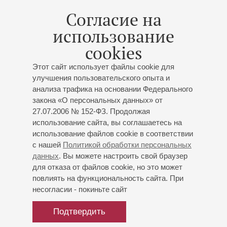
2016
Мацуев провел в Юрмале первый
Согласие на
фестиваль Amber Live
использование
cookies
Этот сайт использует файлы cookie для
улучшения пользовательского опыта и
09
июля
анализа трафика на основании Федерального
2016
Денис Мацуев в Юрмале. О фестивале
закона «О персональных данных» от
27.07.2006 № 152-ФЗ. Продолжая
Amber Live
использование сайта, вы соглашаетесь на
использование файлов cookie в соответствии
с нашей
Политикой обработки персональных
данных
. Вы можете настроить свой браузер
для отказа от файлов cookie, но это может
14
февраля
повлиять на функциональность сайта. При
2014
Заслуженный коллектив России
несогласии - покиньте сайт
сразился со снегом
Подтвердить