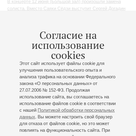
В концерте 12 июня (Большой зал) произошли замена
солиста. Вместо Саяки Сёдзи выступит Сергей Догадин
07
Согласие на
июня
,
2021
В день столетия Петербургской филармонии прозвучит
использование
программа первого в ее истории концерта
cookies
Этот сайт использует файлы cookie для
21
марта
,
2017
улучшения пользовательского опыта и
Завершились гастроли по США Заслуженного
анализа трафика на основании Федерального
коллектива России
закона «О персональных данных» от
27.07.2006 № 152-ФЗ. Продолжая
использование сайта, вы соглашаетесь на
использование файлов cookie в соответствии
08
сентября
,
2016
с нашей
Политикой обработки персональных
Гастроли в Иркутске завершились
данных
. Вы можете настроить свой браузер
для отказа от файлов cookie, но это может
повлиять на функциональность сайта. При
23
августа
,
2016