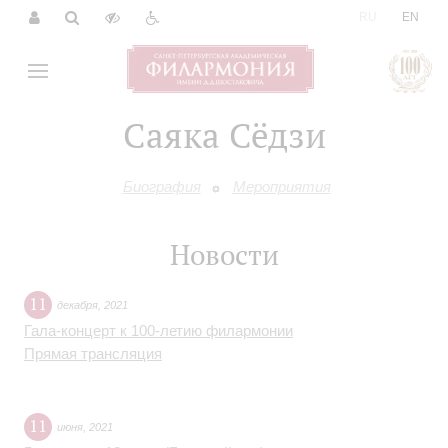
|
RU
EN
Саяка Сёдзи
Биография
Мероприятия
Новости
11
декабря
,
2021
Гала-концерт к 100-летию филармонии
Прямая трансляция
11
июня
,
2021