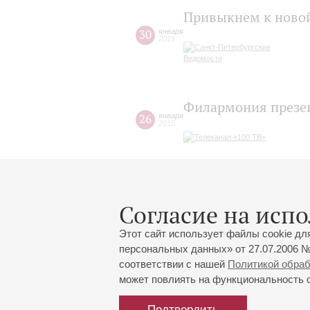
Привыкнем к новой
30
января
2015
Филармония презен
26
января
2015
Голос с оркестром
Согласие на испо
Этот сайт использует файлы cookie дл
персональных данных» от 27.07.2006 №
соответствии с нашей
Политикой обра
может повлиять на функциональность са
Подтвердить