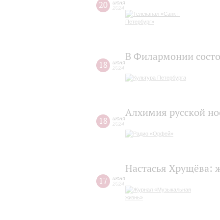
20
июня
2024
В Филармонии состо
18
июня
2024
Алхимия русской но
18
июня
2024
Настасья Хрущёва: 
17
июня
2024