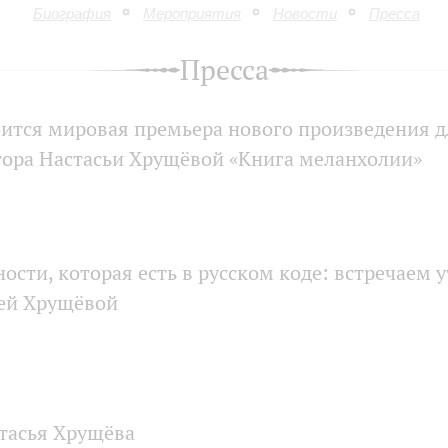
Биография
Мероприятия
Новости
Пресса
Пресса
ится мировая премьера нового произведения д
ора Настасьи Хрущёвой «Книга меланхолии»
ости, которая есть в русском коде: встречаем 
ьей Хрущёвой
стасья Хрущёва