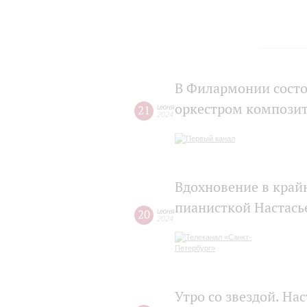
В Филармонии состо
оркестром композит
21
июня
2024
Вдохновение в крайн
пианисткой Настас
20
июня
2024
Утро со звездой. На