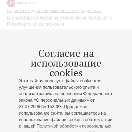
20
марта
,
2025
Страсти «Иуда» современного петербургского
композитора Александра Радвиловича прозвучат в
Петербургской филармонии
04
марта
,
2025
Согласие на
Владимир Спиваков и Денис Мацуев с программой
использование
камерной музыки, «Парад оркестров», великая симфония
Шостаковича в исполнении ЗКР под управлением
cookies
Николая Алексеева: концерты Петербургской
филармонии в марте
Этот сайт использует файлы cookie для
улучшения пользовательского опыта и
анализа трафика на основании Федерального
закона «О персональных данных» от
25
февраля
,
2025
27.07.2006 № 152-ФЗ. Продолжая
В Петербургской филармонии пройдет авторский вечер
использование сайта, вы соглашаетесь на
композитора Александра Радвиловича, посвященный его
использование файлов cookie в соответствии
юбилею
с нашей
Политикой обработки персональных