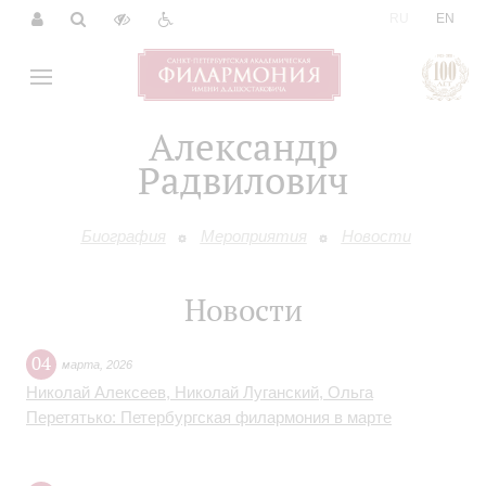
|
RU
EN
Александр
Радвилович
Биография
Мероприятия
Новости
Новости
04
марта
,
2026
Николай Алексеев, Николай Луганский, Ольга
Перетятько: Петербургская филармония в марте