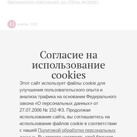
филармония приглашает на «Ночь музеев»
11
марта
,
2025
В концерте 20 апреля 2025 года (Малый зал, начало в
15:00) произошли изменения в составе участников.
Вместо Николая Мажары выступит Илья Чирсков
Согласие на
использование
30
января
,
2025
cookies
Уникальный исторический рояль из коллекции
Этот сайт использует файлы cookie для
Петербургской филармонии стал «участником»
улучшения пользовательского опыта и
концертов-воспоминаний о выступлениях для солдат,
анализа трафика на основании Федерального
раненных на фронтах Первой мировой войны
закона «О персональных данных» от
27.07.2006 № 152-ФЗ. Продолжая
использование сайта, вы соглашаетесь на
21
января
,
2025
использование файлов cookie в соответствии
«Человек невероятной душевной чистоты, искренний
с нашей
Политикой обработки персональных
музыкант»: Петербургская филармония поздравила
данных
. Вы можете настроить свой браузер