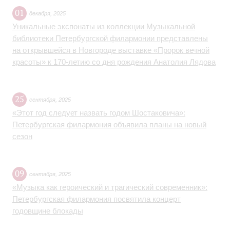
01
декабря
,
2025
Уникальные экспонаты из коллекции Музыкальной
библиотеки Петербургской филармонии представлены
на открывшейся в Новгороде выставке «Пророк вечной
красоты» к 170-летию со дня рождения Анатолия Лядова
25
сентября
,
2025
«Этот год следует назвать годом Шостаковича»:
Петербургская филармония объявила планы на новый
сезон
09
сентября
,
2025
«Музыка как героический и трагический современник»:
Петербургская филармония посвятила концерт
годовщине блокады