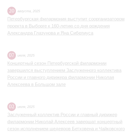
20
августа
,
2025
Петербургская филармония выступит соорганизатором
проекта в Выборге к 160-летию со дня рождения
Александра Глазунова и Яна Сибелиуса
07
июля
,
2025
Концертный сезон Петербургской филармонии
завершился выступлением Заслуженного коллектива
России и главного дирижера филармонии Николая
Алексеева в Большом зале
02
июля
,
2025
Заслуженный коллектив России и главный дирижер
филармонии Николай Алексеев завершат концертный
сезон исполнением шедевров Бетховена и Чайковского