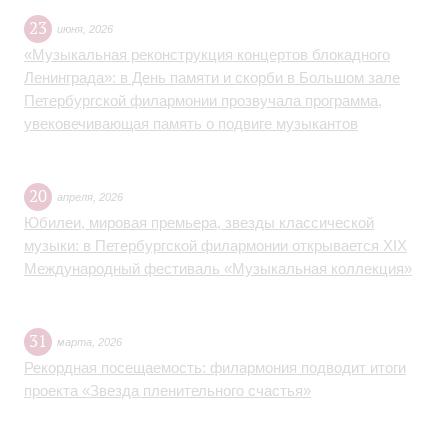
23
июня
,
2026
«Музыкальная реконструкция концертов блокадного
Ленинграда»: в День памяти и скорби в Большом зале
Петербургской филармонии прозвучала программа,
увековечивающая память о подвиге музыкантов
20
апреля
,
2026
Юбилеи, мировая премьера, звезды классической
музыки: в Петербургской филармонии открывается XIX
Международный фестиваль «Музыкальная коллекция»
31
марта
,
2026
Рекордная посещаемость: филармония подводит итоги
проекта «Звезда пленительного счастья»