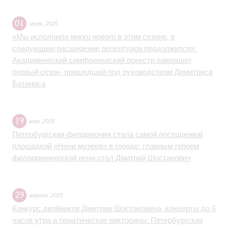
01
июля
,
2025
«Мы исполнили много нового в этом сезоне, в
следующем расширение репертуара продолжится»:
Академический симфонический оркестр завершил
первый сезон, прошедший под руководством Димитриса
Ботиниса
19
мая
,
2025
Петербургская филармония стала самой посещаемой
площадкой «Ночи музеев» в городе: главным героем
филармонической ночи стал Дмитрий Шостакович
29
апреля
,
2025
Конкурс двойников Дмитрия Шостаковича, концерты до 6
часов утра и тематические викторины: Петербургская