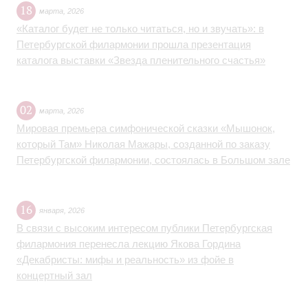
18
марта
,
2026
«Каталог будет не только читаться, но и звучать»: в
Петербургской филармонии прошла презентация
каталога выставки «Звезда пленительного счастья»
02
марта
,
2026
Мировая премьера симфонической сказки «Мышонок,
который Там» Николая Мажары, созданной по заказу
Петербургской филармонии, состоялась в Большом зале
16
января
,
2026
В связи с высоким интересом публики Петербургская
филармония перенесла лекцию Якова Гордина
«Декабристы: мифы и реальность» из фойе в
концертный зал