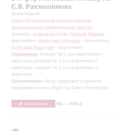
С.В. Рахманинова
Вечер первый
Санкт-Петербургский государственный
академический симфонический оркестр
Дирижёр -
Александр Титов
;
Николай Мажара
-
фортепиано;
Мирослав Култышев
- фортепиано;
Александр Кашпурин
- фортепиано
Рахманинов
: Концерт № 1 для фортепиано с
оркестром, Концерт № 4 для фортепиано с
оркестром, Концерт № 2 для фортепиано с
оркестром
Организаторы:
Фонд поддержки и развития
Филармонического общества Санкт-Петербурга
Купить билет
700 — 3500 р.