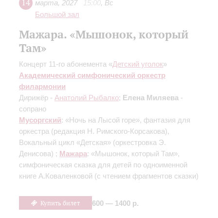
14
марта
,
2027
15:00
,
Вс
Большой зал
Мажара. «Мышонок, который
Там»
Концерт 11-го абонемента «
Детский уголок
»
Академический симфонический оркестр
филармонии
Дирижёр -
Анатолий Рыбалко
;
Елена Миляева
-
сопрано
Мусоргский
: «Ночь на Лысой горе», фантазия для
оркестра
(редакция Н. Римского-Корсакова)
,
Вокальный цикл «Детская»
(оркестровка Э.
Денисова)
;
Мажара
: «Мышонок, который Там»,
симфоническая сказка для детей по одноименной
книге А.Коваленковой
(с чтением фрагментов сказки)
Купить билет
600 — 1400 р.