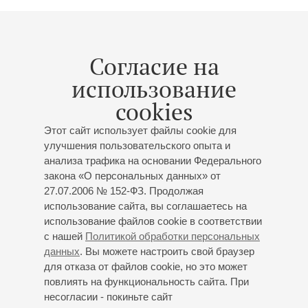
20
марта
,
2027
20:00
,
Сб
Согласие на
Большой зал
использование
Мажара. Мировая премьера
cookies
сочинения для
симфонического оркестра
Этот сайт использует файлы cookie для
улучшения пользовательского опыта и
Концерт 8-го абонемента «
Классика. Новое
»
анализа трафика на основании Федерального
Академический симфонический оркестр
закона «О персональных данных» от
филармонии
27.07.2006 № 152-ФЗ. Продолжая
Дирижёр -
Димитрис Ботинис
(Греция/Россия);
использование сайта, вы соглашаетесь на
Николай Мажара
- фортепиано;
Ярослав Тимофеев
-
использование файлов cookie в соответствии
ведущий
с нашей
Политикой обработки персональных
Мажара
: Сочинение для симфонического оркестра
данных
. Вы можете настроить свой браузер
(мировая премьера, заказ Санкт-Петербургской
для отказа от файлов cookie, но это может
филармонии)
;
Рахманинов
: Рапсодия на тему
повлиять на функциональность сайта. При
Паганини для фортепиано с оркестром;
Прокофьев
:
несогласии - покиньте сайт