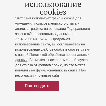
использование
скрипка
Моцарт
: Соната соль мажор, Соната ми мажор;
cookies
Воан-Уильямс
: «Жаворонок взлетающий»;
Сен-
Этот сайт использует файлы cookie для
Санс
: Фантазия для скрипки и арфы;
Дебюсси
:
улучшения пользовательского опыта и
«Бергамасская сюита»
(Прелюдия, «Лунный свет»)
;
анализа трафика на основании Федерального
Фладжелло
: Соната для арфы
закона «О персональных данных» от
27.07.2006 № 152-ФЗ. Продолжая
использование сайта, вы соглашаетесь на
использование файлов cookie в соответствии
с нашей
Политикой обработки персональных
данных
. Вы можете настроить свой браузер
для отказа от файлов cookie, но это может
повлиять на функциональность сайта. При
несогласии - покиньте сайт
Подтвердить