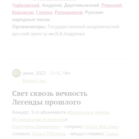
Чайковский
,
Андреев
,
Даргомыжский
,
Римский-
Корсаков
,
Глинка
,
Рахманинов
;
Русские
народные песни
Организаторы:
Государственный академический
русский оркестр им.В.В.Андреева
01
июня
,
2023
19:00
,
Чт
Малый зал
Свет сквозь вечность
Легенды прошлого
Концерт 3-го абонемента «
Вокальные вечера.
Музыкальная вселенная
»
Екатерина Шиманович
- сопрано;
Ольга Маслова
-
сопрано;
Дарья Рябоконь
- меццо-сопрано;
Гамид