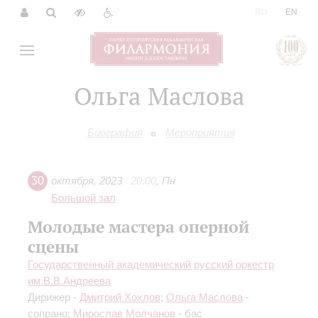
|
RU
EN
Ольга Маслова
Биография
Мероприятия
30
октября
,
2023
20:00
,
Пн
Большой зал
Молодые мастера оперной
сцены
Государственный академический русский оркестр
им.В.В.Андреева
Дирижер -
Дмитрий Хохлов
;
Ольга Маслова
-
сопрано;
Мирослав Молчанов
- бас