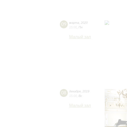
09
марта
,
2020
15:00
,
Пн
Малый зал
08
декабря
,
2019
15:00
,
Вс
Малый зал