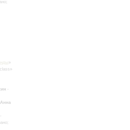
ано;
енды
»
class»
кин
-
Анна
-
ано;