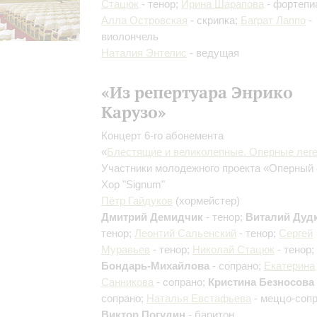
Стацюк
- тенор;
Ирина Шарапова
- фортепи
Алла Островская
- скрипка;
Баграт Лаппо
-
виолончель
Наталия Энтелис
- ведущая
«Из репертуара Энрико
Карузо»
Концерт 6-го абонемента
«
Блестящие и великолепные. Оперные лег
Участники молодежного проекта «Оперный 
Хор "Signum"
Пётр Гайдуков
(хормейстер)
Дмитрий Демидчик
- тенор;
Виталий Дуд
тенор;
Леонтий Сальенский
- тенор;
Сергей
Муравьев
- тенор;
Николай Стацюк
- тенор;
Бондарь-Михайлова
- сопрано;
Екатерина
Санникова
- сопрано;
Кристина Безносова
сопрано;
Наталья Евстафьева
- меццо-сопр
Виктор Погудин
- баритон