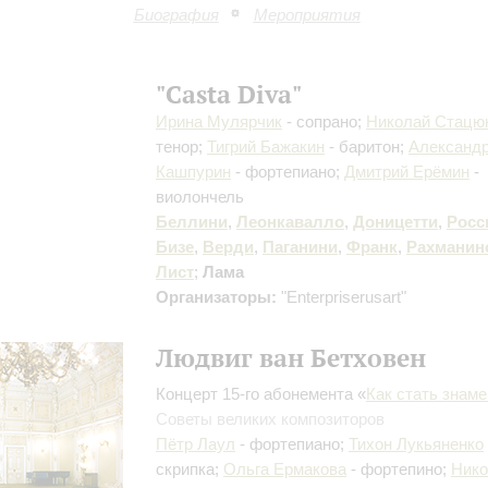
Биография
Мероприятия
"Casta Diva"
Ирина Мулярчик
- сопрано;
Николай Стацю
тенор;
Тигрий Бажакин
- баритон;
Александ
Кашпурин
- фортепиано;
Дмитрий Ерёмин
-
виолончель
Беллини
,
Леонкавалло
,
Доницетти
,
Росс
Бизе
,
Верди
,
Паганини
,
Франк
,
Рахманин
Лист
;
Лама
Организаторы:
"Enterpriserusart"
Людвиг ван Бетховен
Концерт 15-го абонемента «
Как стать знам
Советы великих композиторов
Пётр Лаул
- фортепиано;
Тихон Лукьяненко
скрипка;
Ольга Ермакова
- фортепино;
Нико