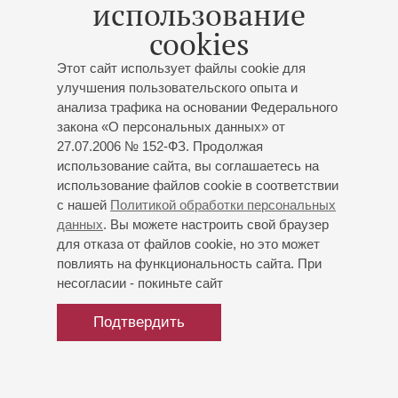
Гурджиев
-
де Хартман
: «Искатели Истины.
использование
Путешествия в недоступные места», музыка для
cookies
духовных упражнений
Первое исполнение в Санкт-
Петербурге
;
Холт
: «Сольный дьявольский танец IV»
Этот сайт использует файлы cookie для
Первое исполнение в Санкт-Петербурге
улучшения пользовательского опыта и
анализа трафика на основании Федерального
закона «О персональных данных» от
27.07.2006 № 152-ФЗ. Продолжая
использование сайта, вы соглашаетесь на
использование файлов cookie в соответствии
с нашей
Политикой обработки персональных
данных
. Вы можете настроить свой браузер
для отказа от файлов cookie, но это может
повлиять на функциональность сайта. При
несогласии - покиньте сайт
Подтвердить