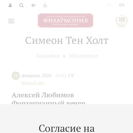
|
RU
EN
Симеон Тен Холт
Биография
Мероприятия
20
февраля
,
2016
19:00
,
Сб
Малый зал
Алексей Любимов
Фортепианный вечер
В поисках забытых ритуалов
Концерт 4-го абонемента «
Фортепианные вечера
»
Согласие на
Алексей Любимов
- фортепиано