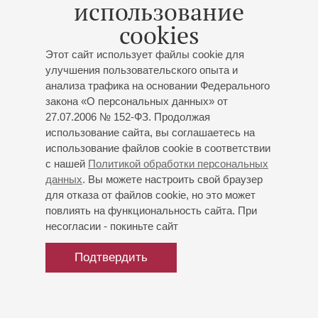
Капичева
- меццо-сопрано;
Ребекка Магомедова
-
использование
партия фортепиано;
Ирина Шарапова
- партия
cookies
фортепиано и комментарии
Чайковский
,
Мусоргский
,
Верди
;
Верди
: «Дон
Этот сайт использует файлы cookie для
Карлос», «Симон Бокканегра», «Риголетто»;
улучшения пользовательского опыта и
Чайковский
: «Евгений Онегин», «Мазепа»,
анализа трафика на основании Федерального
«Иоланта»;
Мусоргский
: «Борис Годунов»
закона «О персональных данных» от
Фрагменты из опер
27.07.2006 № 152-ФЗ. Продолжая
использование сайта, вы соглашаетесь на
использование файлов cookie в соответствии
с нашей
Политикой обработки персональных
данных
. Вы можете настроить свой браузер
для отказа от файлов cookie, но это может
повлиять на функциональность сайта. При
несогласии - покиньте сайт
Подтвердить