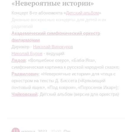
«Невероятные истории»
Концерт 8-го абонемента «
Детский альбом
»
Дневные воскресные концерты для детей и их
родителей
Академический симфонический оркестр
филармонии
Дирижер -
Николай Винокуров
Николай Буров
- ведущий
Лядов
: «Волшебное озеро», «Баба-Яга»,
симфоническая картинка к русской народной сказке;
Радвилович
: «Невероятные истории» для чтеца с
оркестром на тексты Д. Биссета
(«Крякающий
почтовый ящик», «Под ковром», «Поросенок Икар»)
;
Чайковский
: Детский альбом
(версия для оркестра)
11
марта
,
2022
20:00
,
Пт