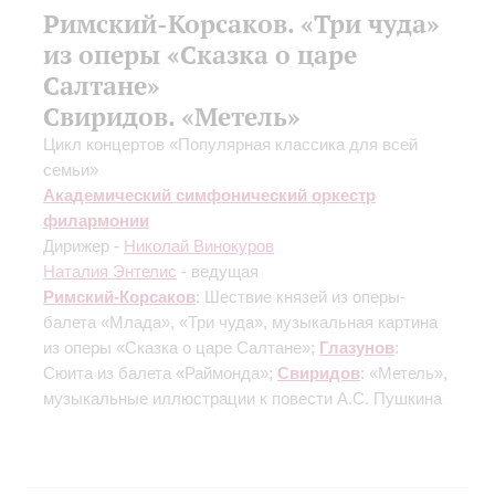
Римский-Корсаков. «Три чуда»
из оперы «Сказка о царе
Салтане»
Свиридов. «Метель»
Цикл концертов «Популярная классика для всей
семьи»
Академический симфонический оркестр
филармонии
Дирижер -
Николай Винокуров
Наталия Энтелис
- ведущая
Римский-Корсаков
: Шествие князей из оперы-
балета «Млада», «Три чуда», музыкальная картина
из оперы «Сказка о царе Салтане»;
Глазунов
:
Сюита из балета «Раймонда»;
Свиридов
: «Метель»,
музыкальные иллюстрации к повести А.С. Пушкина