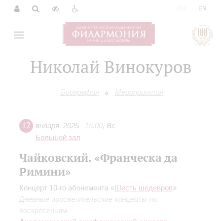
|
RU
EN
Николай Винокуров
Биография
Мероприятия
12
января
,
2025
15:00
,
Вс
Большой зал
Чайковский. «Франческа да
Римини»
Концерт 10-го абонемента «
Шесть шедевров
»
Дневные просветительские концерты по
воскресеньям