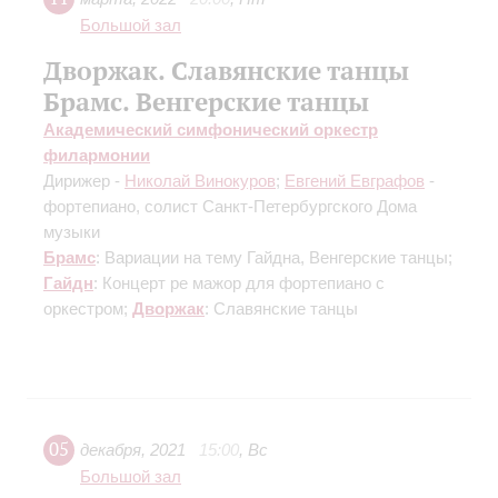
Большой зал
Дворжак. Славянские танцы
Брамс. Венгерские танцы
Академический симфонический оркестр
филармонии
Дирижер -
Николай Винокуров
;
Евгений Евграфов
-
фортепиано, солист Санкт-Петербургского Дома
музыки
Брамс
: Вариации на тему Гайдна, Венгерские танцы;
Гайдн
: Концерт ре мажор для фортепиано с
оркестром;
Дворжак
: Славянские танцы
05
декабря
,
2021
15:00
,
Вс
Большой зал