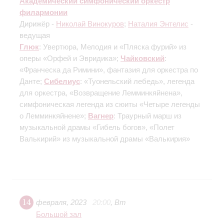
Академический симфонический оркестр
филармонии
Дирижёр -
Николай Винокуров
;
Наталия Энтелис
-
ведущая
Глюк
: Увертюра, Мелодия и «Пляска фурий» из
оперы «Орфей и Эвридика»;
Чайковский
:
«Франческа да Римини», фантазия для оркестра по
Данте;
Сибелиус
: «Туонельский лебедь», легенда
для оркестра, «Возвращение Лемминкяйнена»,
симфоническая легенда из сюиты «Четыре легенды
о Лемминкяйнене»;
Вагнер
: Траурный марш из
музыкальной драмы «Гибель богов», «Полет
Валькирий» из музыкальной драмы «Валькирия»
14
февраля
,
2023
20:00
,
Вт
Большой зал