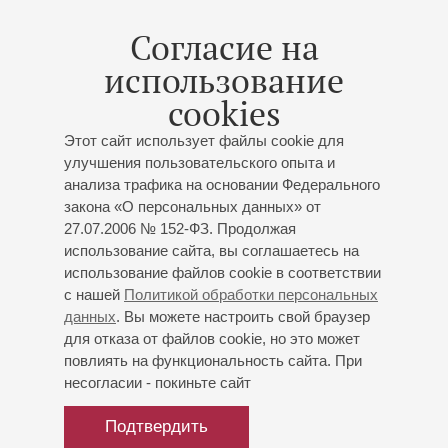
Согласие на
08
апреля
,
2018
15:00
,
Вс
использование
Большой зал
cookies
Антуан де Сент-Экзюпери
«Маленький принц»
Этот сайт использует файлы cookie для
улучшения пользовательского опыта и
Музыкально-поэтическая композиция с песочной
анализа трафика на основании Федерального
анимацией
закона «О персональных данных» от
Концерт 11-го абонемента «
Концерты для всей
27.07.2006 № 152-ФЗ. Продолжая
семьи
»
использование сайта, вы соглашаетесь на
Академический симфонический оркестр
использование файлов cookie в соответствии
филармонии
с нашей
Политикой обработки персональных
Дирижер -
Николай Винокуров
данных
. Вы можете настроить свой браузер
Наталия Энтелис
- ведущая;
Анатолий Белый
- чтец;
для отказа от файлов cookie, но это может
повлиять на функциональность сайта. При
Марина Соснина
- песочные иллюстрации
несогласии - покиньте сайт
И.С. Бах
,
Шнитке
,
Телеман
,
Стравинский
,
Шуберт
,
Вивальди
,
Прокофьев
,
Пьяццолла
,
Моцарт
,
Подтвердить
Рахманинов
,
Григ