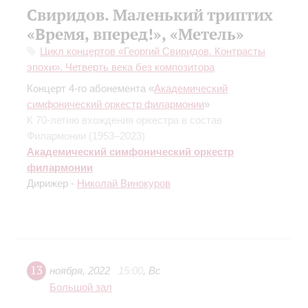
Свиридов. Маленький триптих
«Время, вперед!», «Метель»
Цикл концертов «Георгий Свиридов. Контрасты
эпохи». Четверть века без композитора
Концерт 4-го абонемента «
Академический
симфонический оркестр филармонии
»
К 70-летию вхождения оркестра в состав
Филармонии (1953–2023)
Академический симфонический оркестр
филармонии
Дирижер -
Николай Винокуров
13
ноября
,
2022
15:00
,
Вс
Большой зал