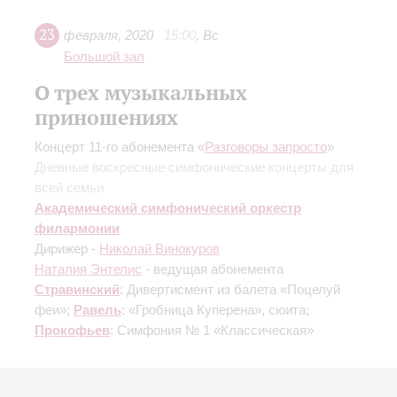
23
февраля
,
2020
15:00
,
Вс
Большой зал
О трех музыкальных
приношениях
Концерт 11-го абонемента «
Разговоры запросто
»
Дневные воскресные симфонические концерты для
всей семьи
Академический симфонический оркестр
филармонии
Дирижер -
Николай Винокуров
Наталия Энтелис
- ведущая абонемента
Стравинский
: Дивертисмент из балета «Поцелуй
феи»;
Равель
: «Гробница Куперена», сюита;
Прокофьев
: Симфония № 1 «Классическая»