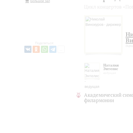
Большой зал
Цикл концертов «Поп
Н
Ви
Поделиться:
дир
Наталия
Энтелис
ведущая
Академический сим
филармонии