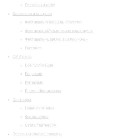
Ресторан и кафе
Фестивали и гастроли
Фестиваль «Площадь Искусств»
Фестиваль «Музыкальная коллекция»
Фестиваль «Барокко в белую ночь»
Гастроли
СМИ о нас
Все публикации
Рецензии
Интервью
Время Шостаковича
Партнеры
Наши партнеры
Фотогалерея
Стать партнером
Просветительские проекты