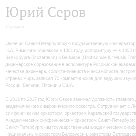
Юрий Серов
Дирижер
Окончил Санкт‑Петербургскую государственную консервато
Н.А. Римского‑Корсакова в 1991 году, аспирантуру — в 1993 
Зальцбурге (Mozarteum) и Веймаре (Hochschule für Musik Fran
дирижёрское образование в аспирантуре Российской академи
качестве дирижёра, солиста‑пианиста и ансамблиста гастрол
странах мира, записал 70 компакт‑дисков для ведущих зву
России, Бельгии, Японии и США.
С 2012 по 2017 год Юрий Серов занимал должность главного
академического симфонического оркестра. Сотрудничает с 
симфоническим оркестром, оркестром Карельской государст
Академическим симфоническим оркестром Санкт‑Петербургс
Санкт‑Петербургским государственным академическим симф
Национальным оркестром Белоруссии, оркестром Белградско