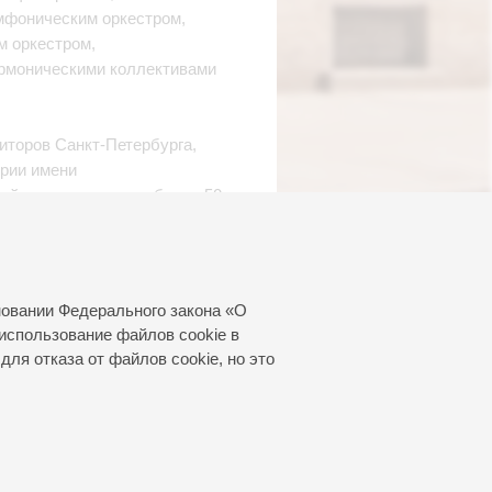
имфоническим оркестром,
м оркестром,
рмоническими коллективами
иторов Санкт‑Петербурга,
ории имени
ей и эссе о музыке, более 50
тоящее время —
ого молодёжного
апрель 2026
новании Федерального закона «О
использование файлов cookie в
для отказа от файлов cookie, но это