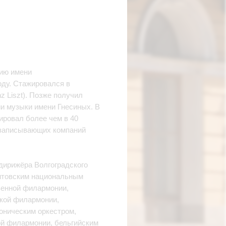
рию имени
году. Стажировался в
z Liszt). Позже получил
и музыки имени Гнесиных. В
ировал более чем в 40
козаписывающих компаний
 дирижёра Волгоградского
Литовским национальным
венной филармонии,
кой филармонии,
оническим оркестром,
й филармонии, бельгийским