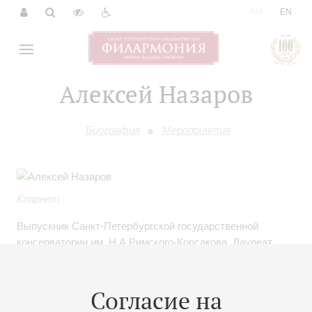
|
RU
EN
Алексей Назаров
Биография
Мероприятия
Кларнет
Выпускник Санкт-Петербургской государственной
консерватории им. Н.А.Римского-Корсакова. Лауреат
международных конкурсов. Неоднократно гастролировал
в составе различных оркестров по городам России и
странам Евросоюза. С 2017-го года является постоянным
Согласие на
солистом Оркестра 1703.