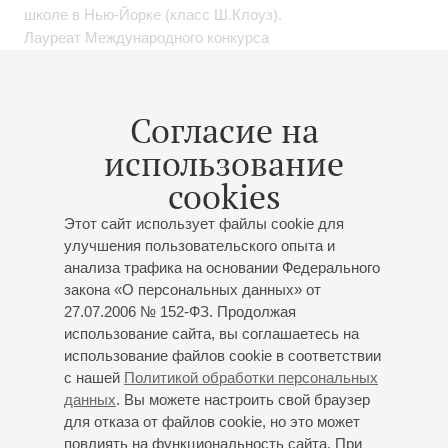
школе в Нью-Йорке (класс Ш.Клоуз).
Лауреат Международного конкурса
М.Казиника «Восходящие Звёзды» ( I премия, 2016/2017,
Латвия), лауреат Международного конкурса
«Жемчужины искусства» (I премия, 2017, Украина),
Согласие на
лауреат Международного конкурса "Crescendo" (I
использование
премия, 2018, Италия), специальный приз за лучшее
исполнение арии III Международного конкурса "Bella
cookies
Voce" (2017, Латвия), кандидат Гран-при в номинации
академический вокал V Международного конкурса "Riga
Этот сайт использует файлы cookie для
Symphony" (2017, Латвия), лауреат IV Международного
улучшения пользовательского опыта и
анализа трафика на основании Федерального
конкурса "Riga Symphony" (I премия, 2016, Латвия),
закона «О персональных данных» от
лауреат Национального конкурса среди
27.07.2006 № 152-ФЗ. Продолжая
профессиональных музыкальных колледжей (II премия,
использование сайта, вы соглашаетесь на
2017, Латвия).
использование файлов cookie в соответствии
В январе 2019 года впервые выступила с
с нашей
Политикой обработки персональных
симфоническим оркестром в Крокус Сити Холле
данных
. Вы можете настроить свой браузер
(Москва). В феврале 2019 года дебютировала в
для отказа от файлов cookie, но это может
камерном зале Карнеги-холла (Weill Recital Hall)) на
повлиять на функциональность сайта. При