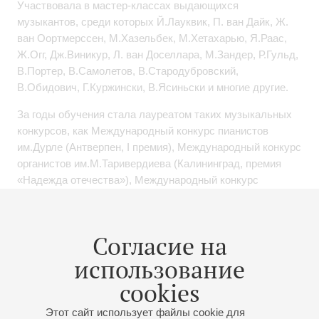
Участвовала в мастер-классах выдающихся
музыкантов, среди которых Й.Лауквик, П. ван Дайк, Ж.
ван Оортмерссен, М.Хазельбек, М.Хетахарью, Я.Раас,
Ж.Огг, Дж.Виникур, Л. ван Доселлара, М.Зандер, Р.Гульд,
В.Портер, В.Самолетов, В.Стародубровский,
В.Обидович, Г.Куржински, В.Ясиньски и многие другие.
За годы обучения стала лауреатом таких музыкальных
конкурсов, как Международный конкурс пианистов
им.Дурле (Антверпен, I премия), Международный конкурс
органистов им.М.Таривердиева (Калининград, премия
«Надежда отечества»), Международный конкурс
«Надежды, таланты, мастера» (Добрич, Болгария, I и II
премии), Международный конкурс «Австрийская
барочная академия» (Гмунден, II премия), Всероссийский
Согласие на
конкурс пианистов им.П.Серебрякова (Волгоград, I
использование
премия).
cookies
Обширный репертуар включает широчайший спектр
музыки от средневековья до наших дней. Участвует в
Этот сайт использует файлы cookie для