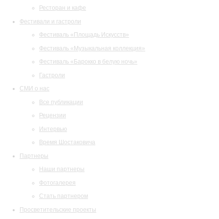
Ресторан и кафе
Фестивали и гастроли
Фестиваль «Площадь Искусств»
Фестиваль «Музыкальная коллекция»
Фестиваль «Барокко в белую ночь»
Гастроли
СМИ о нас
Все публикации
Рецензии
Интервью
Время Шостаковича
Партнеры
Наши партнеры
Фотогалерея
Стать партнером
Просветительские проекты