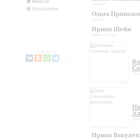
Малый зал
сопрано
QR-код события
Ольга Привало
сопрано
Ирина Шейн
меццо-сопрано
Поделиться:
В
Са
бар
И
Ал
фор
Ирина Вакулен