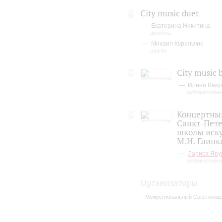
City music duet
Екатерина Никитина
флейта
Михаил Курильчик
труба
City music 
Ирина Ваку
художествен
Концертны
Санкт-Пете
школы иску
М.И. Глинк
Лариса Яру
художествен
Организаторы
Межрегиональный Союз конце