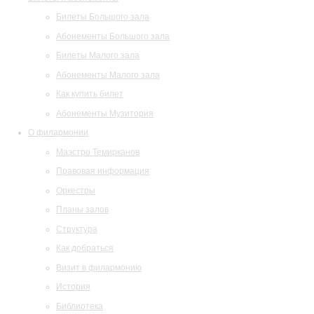
Билеты Большого зала
Абонементы Большого зала
Билеты Малого зала
Абонементы Малого зала
Как купить билет
Абонементы Музитория
О филармонии
Маэстро Темирканов
Правовая информация
Оркестры
Планы залов
Структура
Как добраться
Визит в филармонию
История
Библиотека