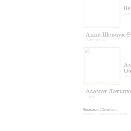
Ве
фор
Анна Шевчук-
фортепиано
А
Оч
скри
Азамат Латып
труба
Людмила Шепелева
ведущая, председатель МСКД