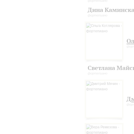
фортепиано
Дина Каминск
фортепиано
Ол
фор
Светлана Майс
фортепиано
Д
фор