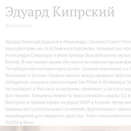
Эдуард Кипрский
Фортепиано
Эдуард Кипрский родился в Ленинграде. Окончил Санкт-Пет
консерваторию им. Н.А.Римского-Корсакова, аспирантуру при
Александра Сандлера) и магистратуру Высшей школы музык
Блоха). В настоящее время обучается на композиторском фа
Петербургской консерватории (класс Григория Корчмара) и в 
Фолькванг в Эссене. Лауреат многих международных фортеп
победитель конкурса композиторов Der Rhein in Dreiklang в Г
гастролирует в России и за рубежом, принимает участие в 
фестивалях. Концерты пианиста транслировали каналы Ö1 в 
Выступал в прямом эфире на радио WDR в Кёльне. Автор мн
камерно-инструментальных сочинений, фортепианных транск
произведений для камерного оркестра. Член союза композит
ÖGZM в Вене.