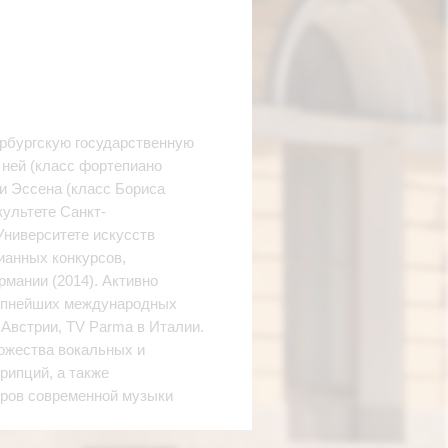
ербургскую государственную
 ней (класс фортепиано
и Эссена (класс Бориса
культете Санкт-
Университете искусств
ианных конкурсов,
ермании (2014). Активно
крупнейших международных
Австрии, TV Parma в Италии.
ожества вокальных и
рипций, а также
оров современной музыки