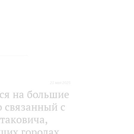
21 мая 2025
ся на большие
о связанный с
таковича,
йших городах