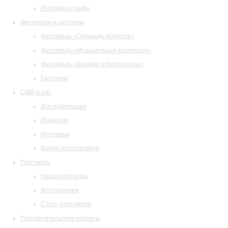
Ресторан и кафе
Фестивали и гастроли
Фестиваль «Площадь Искусств»
Фестиваль «Музыкальная коллекция»
Фестиваль «Барокко в белую ночь»
Гастроли
СМИ о нас
Все публикации
Рецензии
Интервью
Время Шостаковича
Партнеры
Наши партнеры
Фотогалерея
Стать партнером
Просветительские проекты