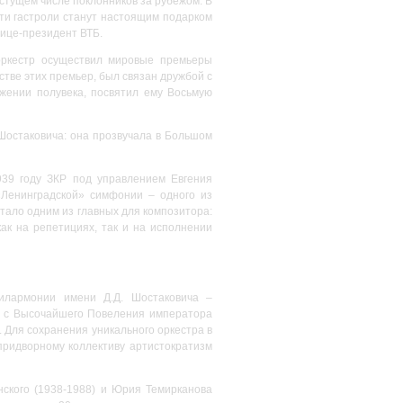
астущем числе поклонников за рубежом. В
ти гастроли станут настоящим подарком
вице-президент ВТБ.
оркестр осуществил мировые премьеры
тве этих премьер, был связан дружбой с
жении полувека, посвятил ему Восьмую
Шостаковича: она прозвучала в Большом
939 году ЗКР под управлением Евгения
Ленинградской» симфонии – одного из
тало одним из главных для композитора:
как на репетициях, так и на исполнении
филармонии имени Д.Д. Шостаковича –
а с Высочайшего Повеления императора
. Для сохранения уникального оркестра в
придворному коллективу артистократизм
нского (1938-1988) и Юрия Темирканова