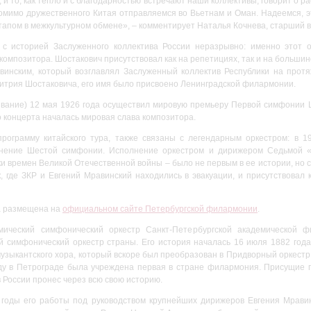
, и то, как тепло и с благодарностью встречают наши коллективы, говорит о р
омимо дружественного Китая отправляемся во Вьетнам и Оман. Надеемся, э
этапом в межкультурном обмене», – комментирует Наталья Кочнева, старший 
 с историей Заслуженного коллектива России неразрывно: именно этот 
омпозитора. Шостакович присутствовал как на репетициях, так и на большинс
инским, который возглавлял Заслуженный коллектив Республики на протя
митрия Шостаковича, его имя было присвоено Ленинградской филармонии.
звание) 12 мая 1926 года осуществил мировую премьеру Первой симфонии 
о концерта началась мировая слава композитора.
ограмму китайского тура, также связаны с легендарным оркестром: в 1
лнение Шестой симфонии. Исполнение оркестром и дирижером Седьмой «
и времен Великой Отечественной войны – было не первым в ее истории, но с
 где ЗКР и Евгений Мравинский находились в эвакуации, и присутствовал 
а размещена на
официальном сайте Петербургской филармонии
.
мический симфонический оркестр Санкт-Петербургской академической 
й симфонический оркестр страны. Его история началась 16 июля 1882 год
музыкантского хора, который вскоре был преобразован в Придворный оркестр
ду в Петрограде была учреждена первая в стране филармония. Присущие 
 России пронес через всю свою историю.
 годы его работы под руководством крупнейших дирижеров Евгения Мрави