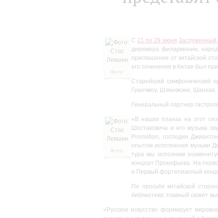
С
21 по 29 июня
Заслуженный 
дирижера филармонии, народн
приглашение от китайской сто
его сочинения в Китае был пр
Фото:
Стас
Старейший симфонический орк
Левшин
Гуанчжоу, Шэньчжэне, Шанхае, 
Генеральный партнер гастроль
«В наших планах на этот сез
Шостаковича и его музыка зв
Promotion, господин Джианто
опытом исполнения музыки Дм
Фото:
тура мы исполним знамениту
Стас
концерт Прокофьева. На перво
Левшин
и Первый фортепианный конце
По просьбе китайской сторо
библиотеки: главный сюжет вы
«Русское искусство формирует мирово