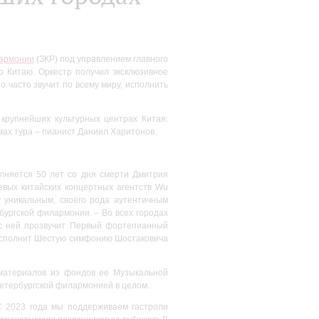
лармонии
(ЗКР) под управлением главного
 Китаю. Оркестр получил эксклюзивное
о часто звучит по всему миру, исполнить
крупнейших культурных центрах Китая:
мах тура – пианист Даниил Харитонов.
олняется 50 лет со дня смерти Дмитрия
евых китайских концертных агентств Wu
у уникальным, своего рода аутентичным
ургской филармонии. – Во всех городах
с ней прозвучит Первый фортепианный
р исполнит Шестую симфонию Шостаковича
оматериалов из фондов ее Музыкальной
Петербургской филармонией в целом.
С 2023 года мы поддерживаем гастроли