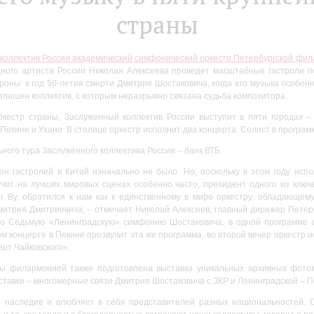
страны
коллектив России академический симфонический оркестр Петербургской фи
ого артиста России Николая Алексеева проведет масштабные гастроли по
роны: в год 50-летия смерти Дмитрия Шостаковича, когда его музыка особенн
иглашен коллектив, с которым неразрывно связана судьба композитора.
естр страны, Заслуженный коллектив России выступит в пяти городах – 
Пекине и Ухане. В столице оркестр исполнит два концерта. Солист в програм
ного тура Заслуженного коллектива России – банк ВТБ.
он гастролей в Китай изначально не было. Но, поскольку в этом году исп
учит на лучших мировых сценах особенно часто, президент одного из ключ
нг Ву, обратился к нам как к единственному в мире оркестру, обладающем
итрия Дмитриевича, – отмечает Николай Алексеев, главный дирижер Петерб
ю Седьмую «Ленинградскую» симфонию Шостаковича, в одной программе 
м концерте в Пекине прозвучит эта же программа, во второй вечер оркест
рт Чайковского».
ны филармонией также подготовлена выставка уникальных архивных фот
ставки – многомерные связи Дмитрия Шостаковича с ЗКР и Ленинградской – 
е наследие и влюбляет в себя представителей разных национальностей. 