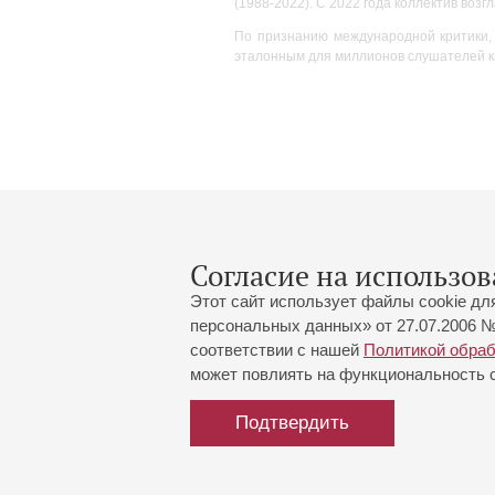
(1988-2022). С 2022 года коллектив воз
По признанию международной критики, 
эталонным для миллионов слушателей как
Согласие на использов
Этот сайт использует файлы cookie дл
персональных данных» от 27.07.2006 №
соответствии с нашей
Политикой обра
может повлиять на функциональность са
Большой зал:
191186, Санкт-Петербург, Миха
+7 (812) 240-01-00, +7 (812) 24
Подтвердить
Малый зал:
191011, Санкт-Петербург, Невск
+7 (812) 240-01-00, +7 (812) 24
Напишите нам:
MAX