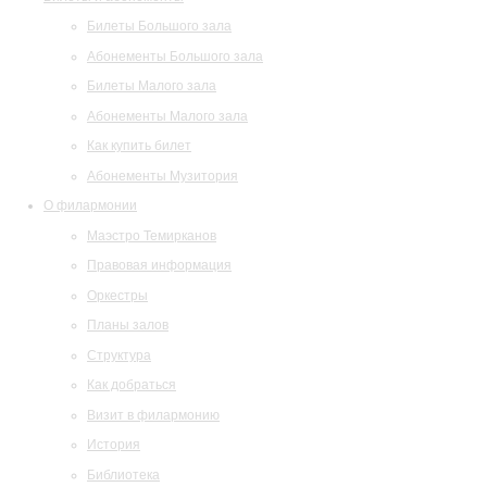
Билеты Большого зала
Абонементы Большого зала
Билеты Малого зала
Абонементы Малого зала
Как купить билет
Абонементы Музитория
О филармонии
Маэстро Темирканов
Правовая информация
Оркестры
Планы залов
Структура
Как добраться
Визит в филармонию
История
Библиотека