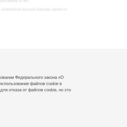
уже свыше 20 лет.
 исполнение русской классики является
новании Федерального закона «О
использование файлов cookie в
для отказа от файлов cookie, но это
© 2000—2026
«Санкт-Петербургская
филармония им. Д.Д.Шостаковича»
Создание сайта
—
Интернет-Технологии
, 2016 год