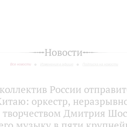
Новости
Все новости
Изменения в афише
Подписка на новости
коллектив России отправит
Китаю: оркестр, неразрывн
 творчеством Дмитрия Шос
его музыку в пяти крупне