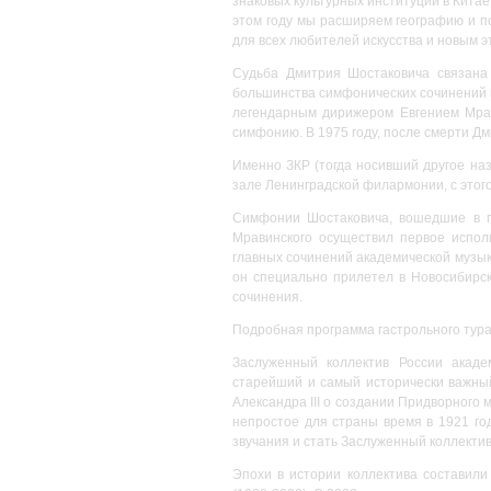
знаковых культурных институций в Китае
этом году мы расширяем географию и п
для всех любителей искусства и новым 
Судьба Дмитрия Шостаковича связана
большинства симфонических сочинений к
легендарным дирижером Евгением Мрав
симфонию. В 1975 году, после смерти Д
Именно ЗКР (тогда носивший другое на
зале Ленинградской филармонии, с этог
Симфонии Шостаковича, вошедшие в пр
Мравинского осуществил первое испо
главных сочинений академической музык
он специально прилетел в Новосибирск,
сочинения.
Подробная программа гастрольного тур
Заслуженный коллектив России акаде
старейший и самый исторически важны
Александра III о создании Придворного 
непростое для страны время в 1921 го
звучания и стать Заслуженный коллектив
Эпохи в истории коллектива составили