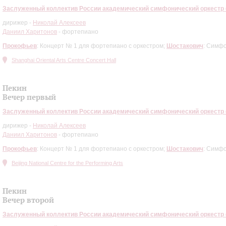
митрия Шостаковича, его имя было присвоено Ленинградской филармонии.
Заслуженный коллектив России академический симфонический оркестр
ркестра в Шанхае стала выставка «Дмитрий Шостакович и Ленинградская 
дирижер -
Николай Алексеев
 исторические афиши, программки, фотографии, визуализируют неразры
Даниил Харитонов
- фортепиано
т, сразу после ухода композитора из жизни, — поделилась Ольга Радвилови
к композитора, многочисленные совместные фото Дмитрия Шостаковича и Е
Прокофьев
: Концерт № 1 для фортепиано с оркестром;
Шостакович
: Симф
енинградской" симфонии — ее новосибирской и легендарной блокадной прем
Shanghai Oriental Arts Centre Concert Hall
, вместе с великими музыкантами Давидом Ойстрахом и Святославом Рихтером
тербурга. Завершают выставку гастрольные афиши Заслуженного коллектива
 музыку Шостаковича оркестр исполнял по всему миру — и при жизни комп
Пекин
строльного тура Заслуженного коллектива России академического симфон
Вечер первый
Заслуженный коллектив России академический симфонический оркестр
дирижер -
Николай Алексеев
Даниил Харитонов
- фортепиано
Прокофьев
: Концерт № 1 для фортепиано с оркестром;
Шостакович
: Симф
Beijing National Centre for the Performing Arts
Пекин
Вечер второй
Заслуженный коллектив России академический симфонический оркестр