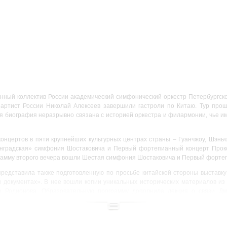
нный коллектив России академический симфонический оркестр Петербургск
артист России Николай Алексеев завершили гастроли по Китаю. Тур прош
ья биография неразрывно связана с историей оркестра и филармонии, чье и
онцертов в пяти крупнейших культурных центрах страны – Гуанчжоу, Шэньч
нградская» симфония Шостаковича и Первый фортепианный концерт Проко
грамму второго вечера вошли Шестая симфония Шостаковича и Первый фортеп
редставила также подготовленную по просьбе китайской стороны выставку
и документах». В нее вошли копии уникальных исторических материалов 
на Родионова. Образовательную программу дополнила лекция о связи Дм
авленным оркестром, которую перед концертом прочла петербургский музык
ич: лекция собрала около 250 слушателей.
Заслуженного коллектива России – банк ВТБ.