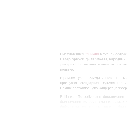
Выступлением
29 июня
в Ухане Заслуже
Петербургской филармонии, народный 
Дмитрия Шостаковича – композитора, ч
полвека.
В рамках турне, объединившего шесть к
прозвучал легендарная Седьмая «Лени
Пекине состоялось два концерта, в про
В Шанхае Петербургская филармония п
филармония: история в лицах, фактах 
библиотеки, куратор выставки – Ири
Петербургской филармонией и ее просл
«Столетие филармонии» Ольга Радвилов
Генеральный партнер гастрольного тура 