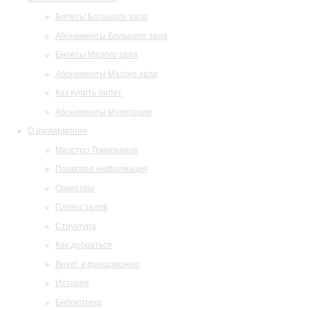
Билеты Большого зала
Абонементы Большого зала
Билеты Малого зала
Абонементы Малого зала
Как купить билет
Абонементы Музитория
О филармонии
Маэстро Темирканов
Правовая информация
Оркестры
Планы залов
Структура
Как добраться
Визит в филармонию
История
Библиотека