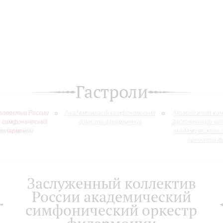
Гастроли
оллектив России
Академический симфонический
Молодежный кам
й симфонический
оркестр филармонии
Заслуженного ко
филармонии
академического 
оркестра ф
Заслуженный коллектив
России академический
симфонический оркестр