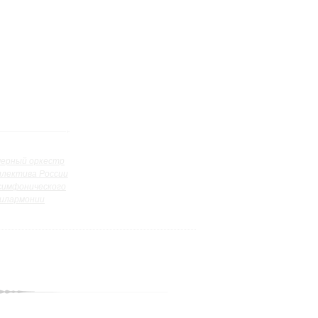
ерный оркестр
ллектива России
симфонического
илармонии