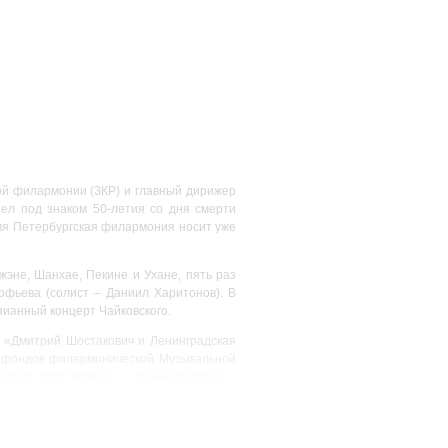
ой филармонии (ЗКР) и главный дирижер
ел под знаком 50-летия со дня смерти
мя Петербургская филармония носит уже
жэне, Шанхае, Пекине и Ухане, пять раз
фьева (солист – Даниил Харитонов). В
ианный концерт Чайковского.
 «Дмитрий Шостакович и Ленинградская
из фондов филармонической Музыкальной
итрия Шостаковича с Ленинградской –
овед, один из авторов digital-проекта