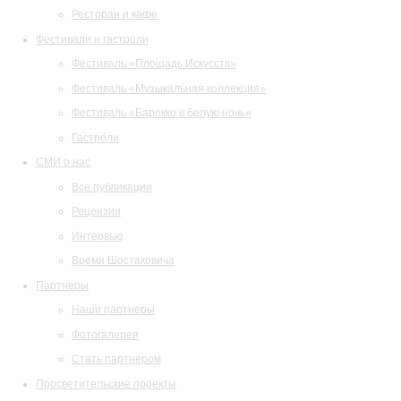
Ресторан и кафе
Фестивали и гастроли
Фестиваль «Площадь Искусств»
Фестиваль «Музыкальная коллекция»
Фестиваль «Барокко в белую ночь»
Гастроли
СМИ о нас
Все публикации
Рецензии
Интервью
Время Шостаковича
Партнеры
Наши партнеры
Фотогалерея
Стать партнером
Просветительские проекты