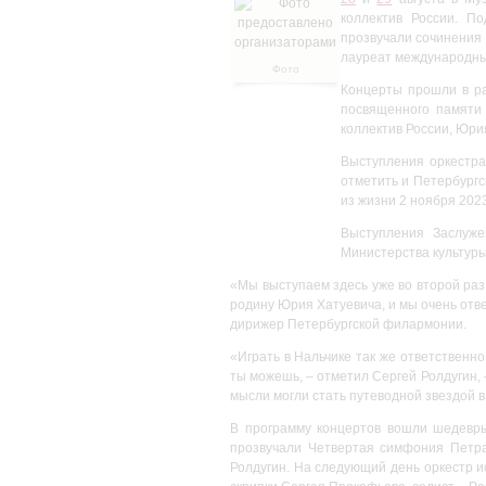
коллектив России. П
прозвучали сочинения 
лауреат международных
Фото
предоставлено
Концерты прошли в ра
организаторами
посвященного памяти
коллектив России, Юри
Выступления оркестра 
отметить и Петербургс
из жизни 2 ноября 2023
Выступления Заслуже
Министерства культуры
«Мы выступаем здесь уже во второй раз,
родину Юрия Хатуевича, и мы очень отве
дирижер Петербургской филармонии.
«Играть в Нальчике так же ответственно
ты можешь, – отметил Сергей Ролдугин, 
мысли могли стать путеводной звездой в
В программу концертов вошли шедевры
прозвучали Четвертая симфония Петра
Ролдугин. На следующий день оркестр 