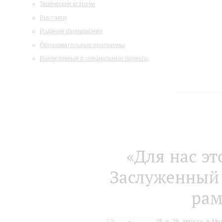
Творческие встречи
Выставки
Издания филармонии
Образовательные программы
Инклюзивные и специальные проекты
«Для нас эт
Заслуженный 
рам
28
и
29
августа в Му