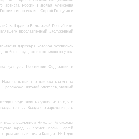
го артиста России Николая Алексеева
России, виолончелист Сергей Ролдугин и
ытий Кабардино-Балкарской Республики,
лавлявшего прославленный Заслуженный
 85-летия дирижера, которое готовились
ждено было осуществиться: маэстро ушел
тва культуры Российской Федерации и
я. Нам очень приятно приезжать сюда, на
, – рассказал Николай Алексеев, главный
всегда представлять лучшее из того, что
сегда точный. Всегда его изречения, его
ии под управлением Николая Алексеева
ступил народный артист России Сергей
 к трем апельсинам» и Концерт № 1 для