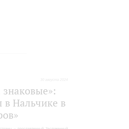
30 августа 2024
а знаковые»:
 в Нальчике в
ров»
 страны – прославленный Заслуженный