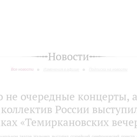
Новости
Все новости
Изменения в афише
Подписка на новости
о не очередные концерты, 
коллектив России выступил
ках «Темиркановских вече
зыкальном театре Нальчика выступил старейший симфонический оркестр