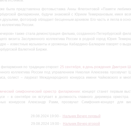
авиль Ислямов.
акже была представлена фотовыставка Анны Флегонтовой «Памяти любимог
рбургской филармонии, будучи знакомой с Юрием Темиркановым, имея воз
 друзьями, фотограф обладает бесценным архивом. Его часть и легла в осно
о коллектива России.
ечеров» также стала демонстрация фильма, созданного Петербургской фила
ущего визита Заслуженного коллектива России в родной город Юрия Темирка
кадре – известные музыканты и уроженцы Кабардино-Балкарии говорят о выд
ербургской Валютной Биржи.
я филармония по традиции откроет
25 сентября, в день рождения Дмитрия Ш
енного коллектива России под управлением Николая Алексеева прозвучат
са, солист – лауреат Международного конкурса имени Чайковского и мног
емический симфонический оркестр филармонии
: концерт станет первым вы
усе – в сентябре он вступает в должность главного дирижера оркестра.
дных конкурсов Александр Рамм, прозвучат Симфония-концерт для в
28.08.2024 19:00
Нальчик Вечер первый
29.08.2024 19:00
Нальчик Вечер второй