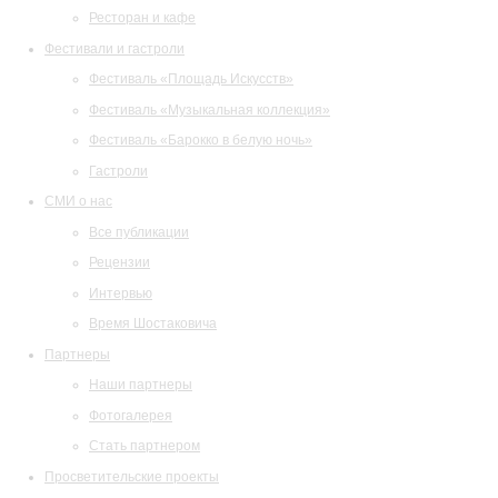
Ресторан и кафе
Фестивали и гастроли
Фестиваль «Площадь Искусств»
Фестиваль «Музыкальная коллекция»
Фестиваль «Барокко в белую ночь»
Гастроли
СМИ о нас
Все публикации
Рецензии
Интервью
Время Шостаковича
Партнеры
Наши партнеры
Фотогалерея
Стать партнером
Просветительские проекты