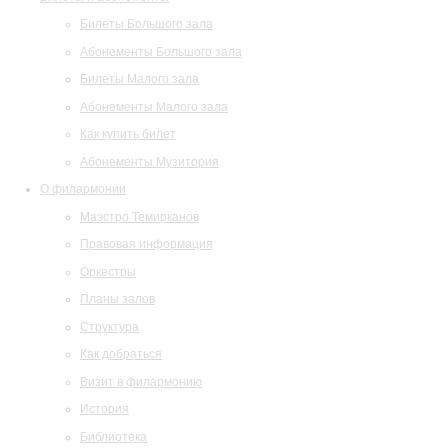
Билеты Большого зала
Абонементы Большого зала
Билеты Малого зала
Абонементы Малого зала
Как купить билет
Абонементы Музитория
О филармонии
Маэстро Темирканов
Правовая информация
Оркестры
Планы залов
Структура
Как добраться
Визит в филармонию
История
Библиотека