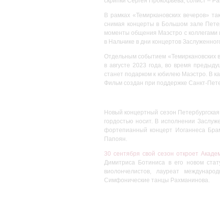
скрипки Сергея Прокофьева, солист – Р
В рамках «Темиркановских вечеров» т
снимая концерты в Большом зале Пете
моменты общения Маэстро с коллегами и
в Нальчике в дни концертов Заслуженног
Отдельным событием «Темиркановских в
в августе 2023 года, во время предыд
станет подарком к юбилею Маэстро. В 
Фильм создан при поддержке Санкт-Пет
Новый концертный сезон Петербургска
гордостью носит. В исполнении Заслуж
фортепианный концерт Иоганнеса Брам
Папоян.
30 сентября свой сезон откроет Акад
Димитриса Ботиниса в его новом стат
виолончелистов, лауреат междунаро
Симфонические танцы Рахманинова.