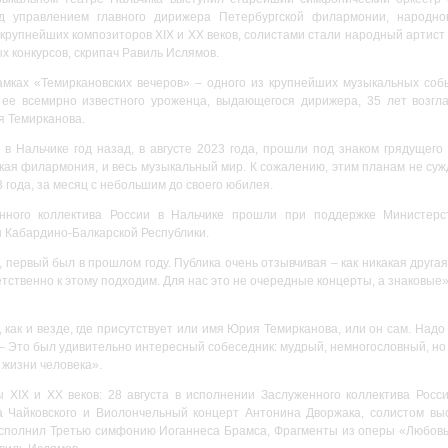
од управлением главного дирижера Петербургской филармонии, народно
крупнейших композиторов XIX и XX веков, солистами стали народный артист 
 конкурсов, скрипач Равиль Ислямов.
мках «Темиркановских вечеров» – одного из крупнейших музыкальных соб
 ее всемирно известного уроженца, выдающегося дирижера, 35 лет возг
я Темирканова.
в Нальчике год назад, в августе 2023 года, прошли под знаком грядущего
кая филармония, и весь музыкальный мир. К сожалению, этим планам не су
 года, за месяц с небольшим до своего юбилея.
нного коллектива России в Нальчике прошли при поддержке Министерс
 Кабардино-Балкарской Республики.
 первый был в прошлом году. Публика очень отзывчивая – как никакая друга
тственно к этому подходим. Для нас это не очередные концерты, а знаковые»
, как и везде, где присутствует или имя Юрия Темирканова, или он сам. Надо 
– Это был удивительно интересный собеседник: мудрый, немногословный, но в
 жизни человека».
 XIX и XX веков: 28 августа в исполнении Заслуженного коллектива Росс
 Чайковского и Виолончельный концерт Антонина Дворжака, солистом вы
исполнил Третью симфонию Иоганнеса Брамса, Фрагменты из оперы «Любовь