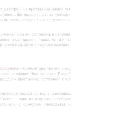
о маэстро». На протяжении многих лет
можность фотографировать за кулисами
ву выставки, которая была представлена
рмонией. Съемки состоялись в Нальчике
нова: тогда предполагалось, что фильм
ающемся музыканте и любимом человеке.
остаковича
– композитора, чье имя она с
 Шестая симфония Шостаковича и Второй
их других престижных состязаний Илья
ступлением коллектива под управлением
 Солист – один из ведущих российских
иолончели с оркестром Прокофьева и