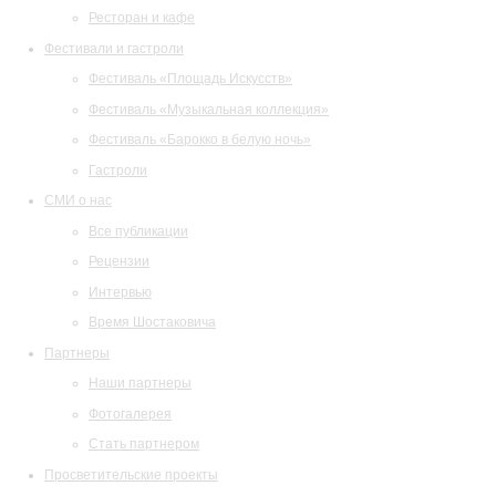
Ресторан и кафе
Фестивали и гастроли
Фестиваль «Площадь Искусств»
Фестиваль «Музыкальная коллекция»
Фестиваль «Барокко в белую ночь»
Гастроли
СМИ о нас
Все публикации
Рецензии
Интервью
Время Шостаковича
Партнеры
Наши партнеры
Фотогалерея
Стать партнером
Просветительские проекты