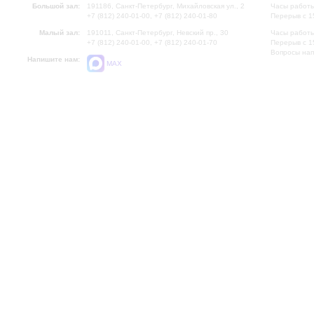
Большой зал:
191186, Санкт-Петербург, Михайловская ул., 2
Часы работы
+7 (812) 240-01-00, +7 (812) 240-01-80
Перерыв с 1
Малый зал:
191011, Санкт-Петербург, Невский пр., 30
Часы работы
+7 (812) 240-01-00, +7 (812) 240-01-70
Перерыв с 1
Вопросы на
Напишите нам:
MAX