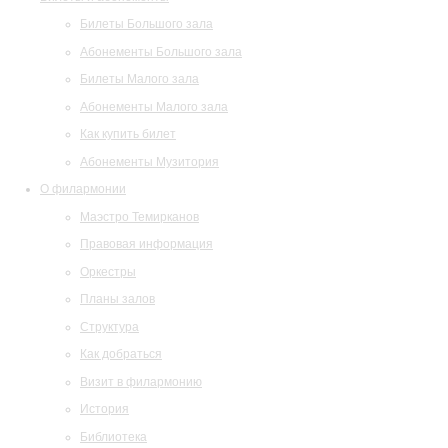
Билеты Большого зала
Абонементы Большого зала
Билеты Малого зала
Абонементы Малого зала
Как купить билет
Абонементы Музитория
О филармонии
Маэстро Темирканов
Правовая информация
Оркестры
Планы залов
Структура
Как добраться
Визит в филармонию
История
Библиотека