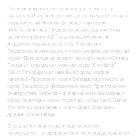
Певец многократно приглашался для совместных
выступлений и записи компакт-дисков Государственным
академическим Московским областным хором
им.А.Кожевникова, Государственным академическим
русским хором им.А.В.Свешникова, Московской
Академией хорового искусства, Московским
Государственным камерным хором, московским мужским
хором «Православные певчие», мужским хором «Оптина
Пустынь», норвежским мужским хором "Christiania",
Санкт-Петербургским камерным хором, хоровой
капеллой «Ярославия», хором Валаамского монастыря,
хором Вроцлавской филармонии, хором Принстонского
Университета, Эстонским филармоническим камерным
хором, парижским хором “Accentus”, хором Radio France,
стокгольмским камерным хором Эрика Эриксона и
другими коллективами.
В концертном репертуаре певца множество
произведений – от древнерусских распевов до сочинений