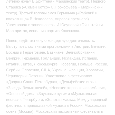
летнюю ночь» Б.Бриттена - Мариинский театр), Первого
Старика («Семен Котко» С.Прокофьева – Мариинский
театр), Третьей головы змея Горыныча («Рабочий и
колхозница» В.Николаева, мировая премьера).
Участвовал в записи оперы И.Юсуповой «Эйнштейн и
Маргарита», исполнив партию Коненкова.
Певец ведёт активную концертную деятельность.
Выступал с сольными программами в Австрии, Бельгии,
Боснии и Герцеговине, Ватикане, Великобритании,
Венгрии, Германии, Голландии, Исландии, Испании,
Италии, Литве, Люксембурге, Норвегии, Польше, России,
Сербии, Словении, США, Украине, Франции, Хорватии,
Черногории, Эстонии. Участвовал в фестивалях
«Дворцы Санкт-Петербурга», «Дельфийские игры»,
«Звезды белых ночей», «Невские хоровые ассамблеи»,
«Оперный дом», «Звуковые пути» и «Музыкальная
весна» в Петербурге, »Золотая маска», Международный
фестиваль православной музыки в России, Московская
осень (Москва), Московский пасхальный фестиваль в