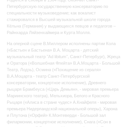
Петербургскую государственную консерваторию по
специальности музыковедение; как вокалист
стажировался в Высшей музыкальной школе города
Кёльна (Германия) у выдающихся певцов и педагогов –
Райнхарда Ляйзенхаймера и Курта Молля.
На оперной сцене В.Миллером исполнены партии Кола
(«Бастьен и Бастьена» В.А. Моцарта - детский
музыкальный театр "Ad libitum", Санкт-Петербург), Жреца
и Оратора («Волшебная Флейта» В.А.Моцарта - Большой
Театр, Лодзь), Осмина («Похищение из сераля»
В.А.Моцарта - театр Санкт-Петербургской
консерватории, концертное исполнение), Древнего
рыцаря Брамбеуса («Царь Демьян», - мировая премьера
Мариинского театра), Мельхиора, Белого и Красного
Рыцаря («Алиса в стране чудес» А.Кнайфеля - мировая
премьера Нидерландской национальной оперы), Харона
и Плутона («Орфей» К.Монтеверди - Большой зал
филармонии, концертное исполнение), Снага («Сон в