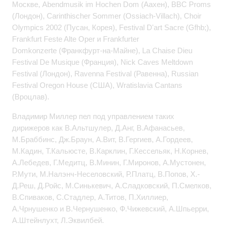
Москве, Abendmusik im Hochen Dom (Аахен), BBC Proms
(Лондон), Carinthischer Sommer (Ossiach-Villach), Choir
Olympics 2002 (Пусан, Корея), Festival D'art Sacre (Gfhb;),
Frankfurt Feste Alte Oper и Frankfurter
Domkonzerte (Франкфурт-на-Майне), La Chaise Dieu
Festival De Musique (Франция), Nick Caves Meltdown
Festival (Лондон), Ravenna Festival (Равенна), Russian
Festival Oregon House (США), Wratislavia Cantans
(Вроцлав).
Владимир Миллер пел под управлением таких
дирижеров как В.Альтшулер, Д.Анг, В.Афанасьев,
М.Браббинс, Дж.Браун, А.Вит, В.Гергиев, А.Гордеев,
М.Кадин, Т.Кальюсте, В.Карклин, Г.Кессельяк, Н.Корнев,
А.Лебедев, Г.Медитц, В.Минин, Г.Миронов, А.Мустонен,
Р.Мути, М.Налэнч-Неселовский, Р.Платц, В.Попов, Х.-
Д.Реш, Д.Ройс, М.Синькевич, А.Сладковский, П.Смелков,
В.Спиваков, С.Стадлер, А.Титов, П.Хиллиер,
А.Чрнушенко и В.Чернушенко, Ф.Чижевский, А.Шпьерри,
А.Штейнлухт, Л.Эквилбей.