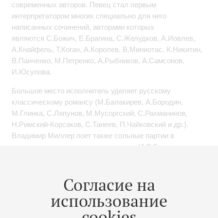
современных авторов. Певец стал первым
интерпретатором многих специально для него
написанных сочинений, авторами которых
являются С.Божич, Е.Брагина, С.Желудков, А.Иовлев,
А.Кнайфель, Т.Коган, А.Королев, В.Миниотас, К.Никитин,
В.Панченко, М.Петренко, А.Рыбников, А.Самсонов,
И.Юсупова.
Большое место исполнитель уделяет русскому
классическому романсу (М.Балакирев, А.Бородин,
М.Глинка, С.Ляпунов, М.Мусоргский, С.Рахманинов,
Н.Римский-Корсаков, С.Танеев, П.Чайковский и др.).
Владимир Миллер поет также сольные партии в
кантатно-ораториальных сочинениях И.С.Баха,
А.Брукнера, А.Гречанинова, С.Губайдулиной,
А.Кнайфеля, Р.Максимовича, В.Миниотаса, Н.Обухова,
Согласие на
К.Пендерецкого, А.Пярта, А.Рыбникова, И.Стравинского,
Дж.Тавенера, Г.Шютца.
использование
Певец имеет сольные записи на более чем 110 компакт-
cookies