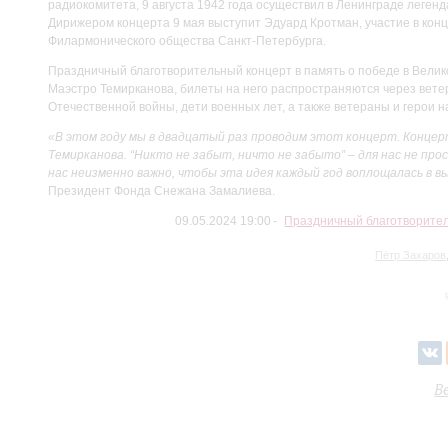
радиокомитета, 9 августа 1942 года осуществил в Ленинграде лег
Дирижером концерта 9 мая выступит Эдуард Кротман, участие в конц
Филармонического общества Санкт-Петербурга.
Праздничный благотворительный концерт в память о победе в Вели
Маэстро Темирканова, билеты на него распространяются через вете
Отечественной войны, дети военных лет, а также ветераны и герои 
«В этом году мы в двадцатый раз проводим этот концерт. Конце
Темирканова. “Никто не забыт, ничто не забыто” – для нас не про
нас неизменно важно, чтобы эта идея каждый год воплощалась в в
Президент Фонда Снежана Замалиева.
09.05.2024 19:00
Праздничный благотворител
Пётр Захаров
В