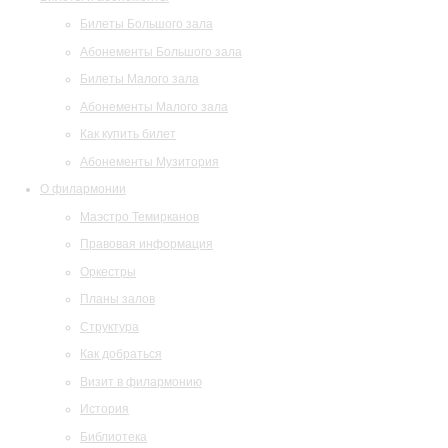
Билеты Большого зала
Абонементы Большого зала
Билеты Малого зала
Абонементы Малого зала
Как купить билет
Абонементы Музитория
О филармонии
Маэстро Темирканов
Правовая информация
Оркестры
Планы залов
Структура
Как добраться
Визит в филармонию
История
Библиотека