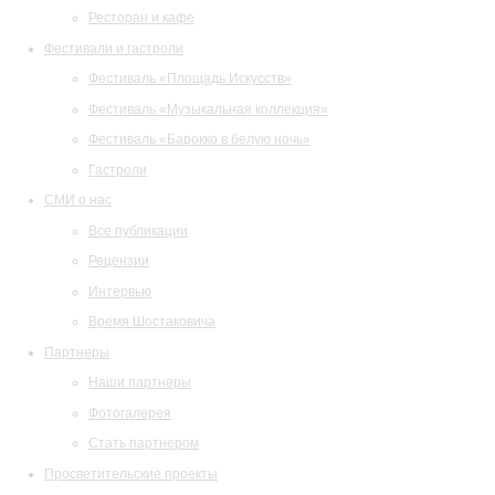
Ресторан и кафе
Фестивали и гастроли
Фестиваль «Площадь Искусств»
Фестиваль «Музыкальная коллекция»
Фестиваль «Барокко в белую ночь»
Гастроли
СМИ о нас
Все публикации
Рецензии
Интервью
Время Шостаковича
Партнеры
Наши партнеры
Фотогалерея
Стать партнером
Просветительские проекты