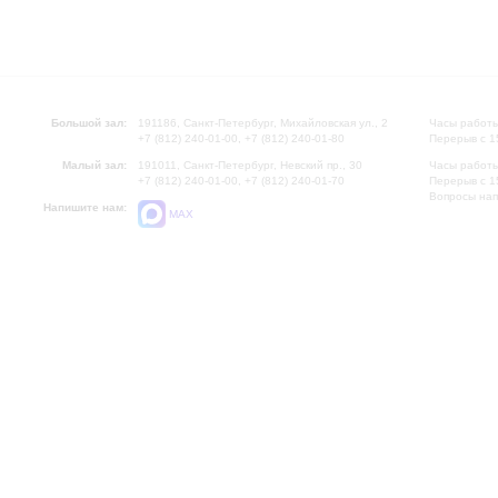
Большой зал:
191186, Санкт-Петербург, Михайловская ул., 2
Часы работы
+7 (812) 240-01-00, +7 (812) 240-01-80
Перерыв с 1
Малый зал:
191011, Санкт-Петербург, Невский пр., 30
Часы работы
+7 (812) 240-01-00, +7 (812) 240-01-70
Перерыв с 1
Вопросы на
Напишите нам:
MAX