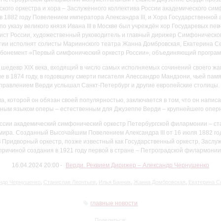
кого оркестра и хора – Заслуженного коллектива России академического сим
 1882 году Повелением императора Александра III, и Хора Государственной
 по указу великого князя Ивана III в Москве был учреждён хор Государевых пев
тист России, художественный руководитель и главный дирижер Симфоническо
ии исполнят солисты Мариинского театра Жанна Домбровская, Екатерина Се
 абонемент «Первый симфонический оркестр России», объединяющий програм
 шедевр XIX века, входящий в число самых исполняемых сочинений своего жа
е в 1874 году, в годовщину смерти писателя Алессандро Мандзони, чьей пам
 управлением Верди услышал Санкт-Петербург и другие европейские столицы.
а, которой он обязан своей популярностью, заключается в том, что он написа
ьным языком оперы – естественным для Джузеппе Верди – крупнейшего оперно
ссии академический симфонический оркестр Петербургской филармонии – ста
мира. Созданный Высочайшим Повелением Александра III от 16 июля 1882 го
 Придворный оркестр, позже известный как Государственный оркестр, Заслу
 причиной создания в 1921 году первой в стране – Петроградской филармонии
16.04.2024 20:00
Верди. Реквием Дирижер – Александр Чернушенко
ндр Чернушенко
,
Станислав Леонтьев
,
Илья Банник
,
Жанна Домбровская
,
Екатерина С
главные новости
Поделиться: