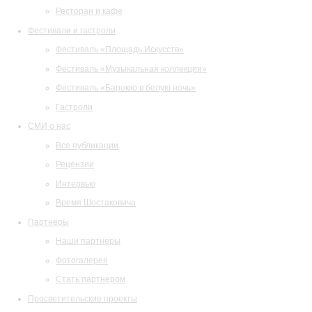
Ресторан и кафе
Фестивали и гастроли
Фестиваль «Площадь Искусств»
Фестиваль «Музыкальная коллекция»
Фестиваль «Барокко в белую ночь»
Гастроли
СМИ о нас
Все публикации
Рецензии
Интервью
Время Шостаковича
Партнеры
Наши партнеры
Фотогалерея
Стать партнером
Просветительские проекты