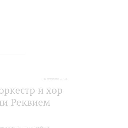
10 апреля 2024
ркестр и хор
ии Реквием
учит в исполнении старейших