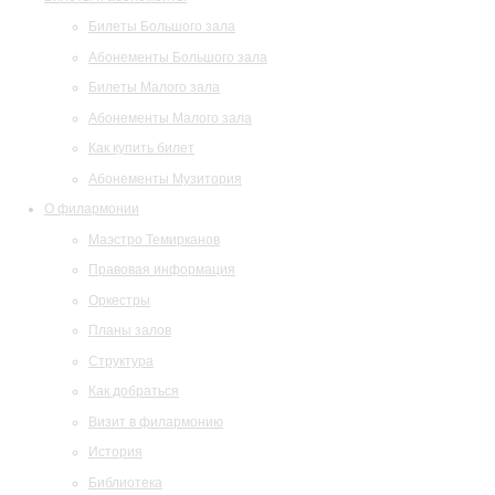
Билеты Большого зала
Абонементы Большого зала
Билеты Малого зала
Абонементы Малого зала
Как купить билет
Абонементы Музитория
О филармонии
Маэстро Темирканов
Правовая информация
Оркестры
Планы залов
Структура
Как добраться
Визит в филармонию
История
Библиотека