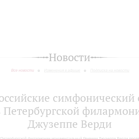
Новости
Все новости
Изменения в афише
Подписка на новости
оссийские симфонический о
в Петербургской филармон
Джузеппе Верди
 Петербургской филармонии монументальный Реквием Джузеппе Верди прозв