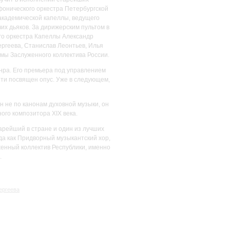
фонического оркестра Петербургской
 академической капеллы, ведущего
чих дьяков. За дирижерским пультом в
го оркестра Капеллы Александр
ргеева, Станислав Леонтьев, Илья
мы Заслуженного коллектива России.
нра. Его премьера под управлением
яти посвящен опус. Уже в следующем,
н не по канонам духовной музыки, он
го композитора XIX века.
рейший в стране и один из лучших
да как Придворный музыкантский хор,
женный коллектив Республики, именно
.
ергеева