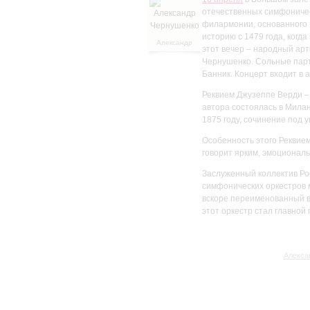
отечественных симфоничес
филармонии, основанного в
историю с 1479 года, когда
Александр
этот вечер – народный ар
Чернушенко
Чернушенко. Сольные парт
Банник. Концерт входит в
Реквием Джузеппе Верди –
автора состоялась в Милан
1875 году, сочинение под
Особенность этого Реквием
говорит ярким, эмоционал
Заслуженный коллектив Ро
симфонических оркестров 
вскоре переименованный в
этот оркестр стал главной
Алекса