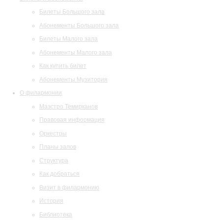
Билеты Большого зала
Абонементы Большого зала
Билеты Малого зала
Абонементы Малого зала
Как купить билет
Абонементы Музитория
О филармонии
Маэстро Темирканов
Правовая информация
Оркестры
Планы залов
Структура
Как добраться
Визит в филармонию
История
Библиотека