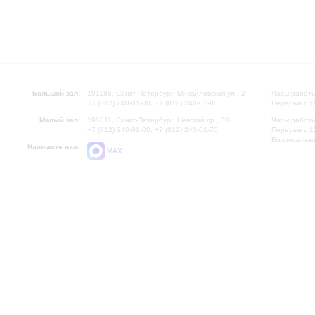
Большой зал:
191186, Санкт-Петербург, Михайловская ул., 2
Часы работы
+7 (812) 240-01-00, +7 (812) 240-01-80
Перерыв с 1
Малый зал:
191011, Санкт-Петербург, Невский пр., 30
Часы работы
+7 (812) 240-01-00, +7 (812) 240-01-70
Перерыв с 1
Вопросы на
Напишите нам:
MAX