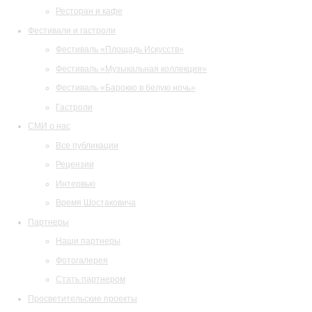
Ресторан и кафе
Фестивали и гастроли
Фестиваль «Площадь Искусств»
Фестиваль «Музыкальная коллекция»
Фестиваль «Барокко в белую ночь»
Гастроли
СМИ о нас
Все публикации
Рецензии
Интервью
Время Шостаковича
Партнеры
Наши партнеры
Фотогалерея
Стать партнером
Просветительские проекты