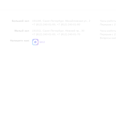
Большой зал:
191186, Санкт-Петербург, Михайловская ул., 2
Часы работы
+7 (812) 240-01-00, +7 (812) 240-01-80
Перерыв с 1
Малый зал:
191011, Санкт-Петербург, Невский пр., 30
Часы работы
+7 (812) 240-01-00, +7 (812) 240-01-70
Перерыв с 1
Вопросы на
Напишите нам:
MAX