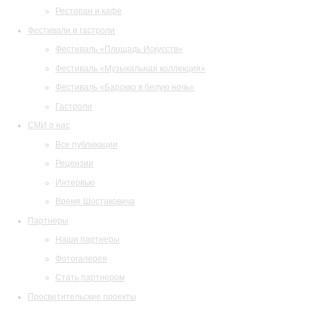
Ресторан и кафе
Фестивали и гастроли
Фестиваль «Площадь Искусств»
Фестиваль «Музыкальная коллекция»
Фестиваль «Барокко в белую ночь»
Гастроли
СМИ о нас
Все публикации
Рецензии
Интервью
Время Шостаковича
Партнеры
Наши партнеры
Фотогалерея
Стать партнером
Просветительские проекты