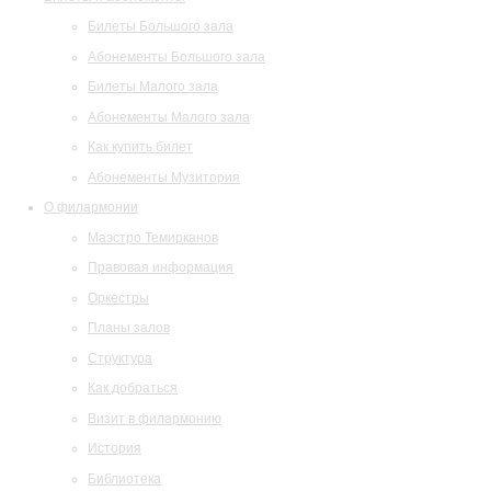
Билеты Большого зала
Абонементы Большого зала
Билеты Малого зала
Абонементы Малого зала
Как купить билет
Абонементы Музитория
О филармонии
Маэстро Темирканов
Правовая информация
Оркестры
Планы залов
Структура
Как добраться
Визит в филармонию
История
Библиотека