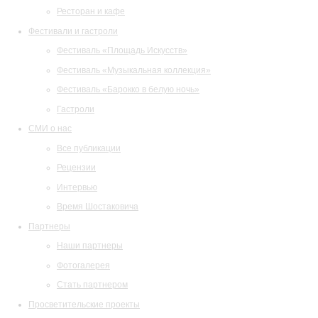
Ресторан и кафе
Фестивали и гастроли
Фестиваль «Площадь Искусств»
Фестиваль «Музыкальная коллекция»
Фестиваль «Барокко в белую ночь»
Гастроли
СМИ о нас
Все публикации
Рецензии
Интервью
Время Шостаковича
Партнеры
Наши партнеры
Фотогалерея
Стать партнером
Просветительские проекты