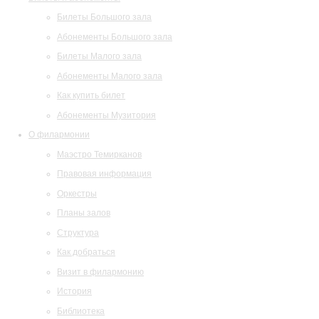
Билеты Большого зала
Абонементы Большого зала
Билеты Малого зала
Абонементы Малого зала
Как купить билет
Абонементы Музитория
О филармонии
Маэстро Темирканов
Правовая информация
Оркестры
Планы залов
Структура
Как добраться
Визит в филармонию
История
Библиотека