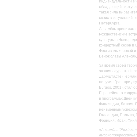
индивидуальности в 
обладающий виртуозн
такая сила выразител
своих выступлений о
Петербурга.
Ансамбль принимает 
Рождественские встр
культуры в Новгород
концертный сезон в 
Фестиваль хоровой и
Венок славы Александ
За время своей твор
звания лауреата I п
Дармштадте (Германия
получил Гран-при дву
Burgos, 2001), стал
Европейского содруже
в программах Дней к
Финляндия, Латвия, П
неизменным успехом 
Голландия, Польша, 
Франция, Иран, Финля
«Ансамбль "Рождест
высокопрофессионал