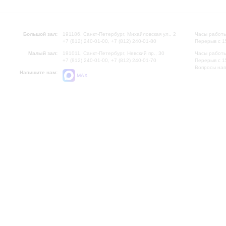
Большой зал:
191186, Санкт-Петербург, Михайловская ул., 2
Часы работы
+7 (812) 240-01-00, +7 (812) 240-01-80
Перерыв с 1
Малый зал:
191011, Санкт-Петербург, Невский пр., 30
Часы работы
+7 (812) 240-01-00, +7 (812) 240-01-70
Перерыв с 1
Вопросы на
Напишите нам:
MAX