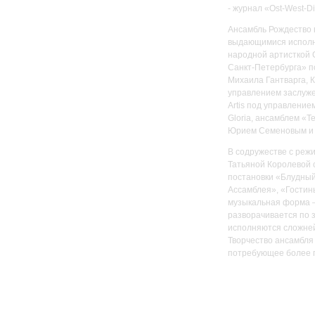
- журнал «Ost-West-D
Ансамбль Рождество 
выдающимися исполн
народной артисткой
Санкт-Петербурга» п
Михаила Гантварга, 
управлением заслуже
Artis под управлени
Gloria, ансамблем «Т
Юрием Семеновым и 
В содружестве с реж
Татьяной Королевой 
постановки «Блудный
Ассамблея», «Гостин
музыкальная форма – 
разворачивается по з
исполняются сложне
Творчество ансамбля
потребующее более п