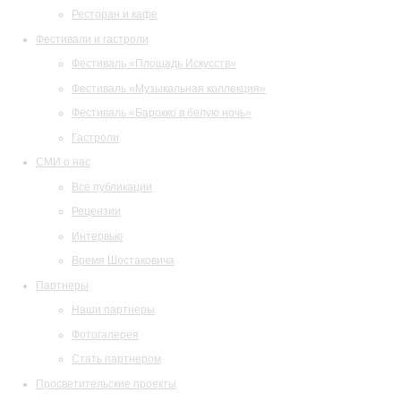
Ресторан и кафе
Фестивали и гастроли
Фестиваль «Площадь Искусств»
Фестиваль «Музыкальная коллекция»
Фестиваль «Барокко в белую ночь»
Гастроли
СМИ о нас
Все публикации
Рецензии
Интервью
Время Шостаковича
Партнеры
Наши партнеры
Фотогалерея
Стать партнером
Просветительские проекты