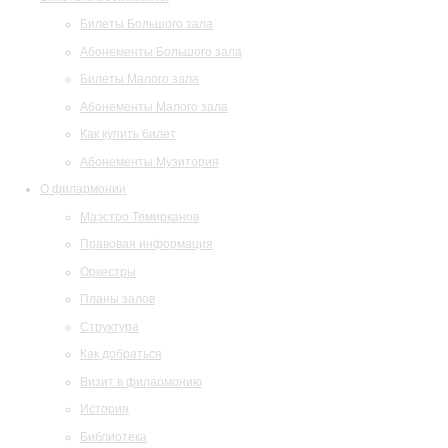
Билеты Большого зала
Абонементы Большого зала
Билеты Малого зала
Абонементы Малого зала
Как купить билет
Абонементы Музитория
О филармонии
Маэстро Темирканов
Правовая информация
Оркестры
Планы залов
Структура
Как добраться
Визит в филармонию
История
Библиотека