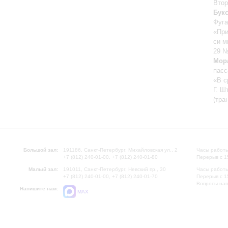
Втор
Букс
Фуга
«При
си м
29 
Мор
пасс
«В с
Г. Ш
(тра
Большой зал:
191186, Санкт-Петербург, Михайловская ул., 2
Часы работы
+7 (812) 240-01-00, +7 (812) 240-01-80
Перерыв с 1
Малый зал:
191011, Санкт-Петербург, Невский пр., 30
Часы работы
+7 (812) 240-01-00, +7 (812) 240-01-70
Перерыв с 1
Вопросы на
Напишите нам:
MAX