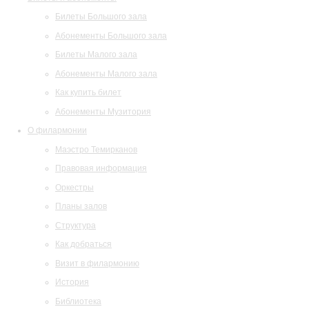
Билеты Большого зала
Абонементы Большого зала
Билеты Малого зала
Абонементы Малого зала
Как купить билет
Абонементы Музитория
О филармонии
Маэстро Темирканов
Правовая информация
Оркестры
Планы залов
Структура
Как добраться
Визит в филармонию
История
Библиотека