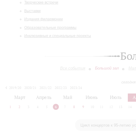
Творческие встречи
Выставки
Издания филармонии
Образовательные программы
Инклюзивные и специальные проекты
Бо
Все события
Большой зал
Мал
сегодня
2019/20
2020/21
2021/22
2022/23
2023/24
2024/25
2025/26
2026/27
Март
Апрель
Май
Июнь
Июль
А
1
2
3
4
5
6
7
8
9
10
11
12
13
14
Цикл концертов к 95-летию у