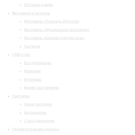
Ресторан и кафе
Фестивали и гастроли
Фестиваль «Площадь Искусств»
Фестиваль «Музыкальная коллекция»
Фестиваль «Барокко в белую ночь»
Гастроли
СМИ о нас
Все публикации
Рецензии
Интервью
Время Шостаковича
Партнеры
Наши партнеры
Фотогалерея
Стать партнером
Просветительские проекты