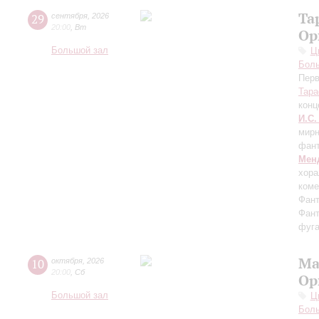
Та
29
сентября
,
2026
20:00
,
Вт
Ор
Большой зал
Ц
Бол
Перв
Тара
конц
И.С.
мирн
фант
Мен
хора
коме
Фант
Фант
фуга
Ма
10
октября
,
2026
20:00
,
Сб
Ор
Большой зал
Ц
Бол