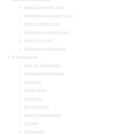
Билеты Большого зала
Абонементы Большого зала
Билеты Малого зала
Абонементы Малого зала
Как купить билет
Абонементы Музитория
О филармонии
Маэстро Темирканов
Правовая информация
Оркестры
Планы залов
Структура
Как добраться
Визит в филармонию
История
Библиотека