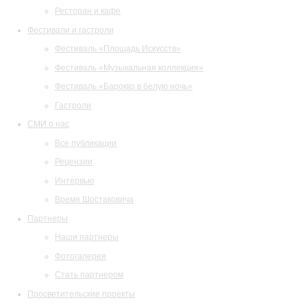
Ресторан и кафе
Фестивали и гастроли
Фестиваль «Площадь Искусств»
Фестиваль «Музыкальная коллекция»
Фестиваль «Барокко в белую ночь»
Гастроли
СМИ о нас
Все публикации
Рецензии
Интервью
Время Шостаковича
Партнеры
Наши партнеры
Фотогалерея
Стать партнером
Просветительские проекты