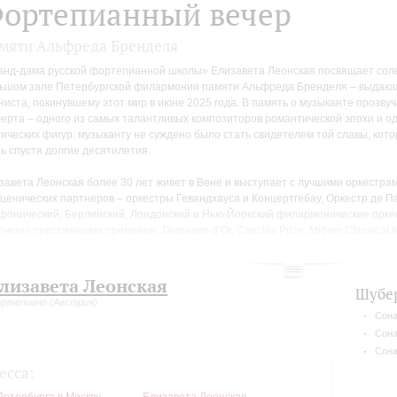
ортепианный вечер
мяти Альфреда Бренделя
анд-дама русской фортепианной школы» Елизавета Леонская посвящает сол
ьшом зале Петербургской филармонии памяти Альфреда Бренделя – выдающ
ниста, покинувшему этот мир в июне 2025 года. В память о музыканте прозву
ерта – одного из самых талантливых композиторов романтической эпохи и од
гических фигур: музыканту не суждено было стать свидетелем той славы, кото
ь спустя долгие десятилетия.
завета Леонская более 30 лет живет в Вене и выступает с лучшими оркестра
сценических партнеров – оркестры Гевандхауса и Концертгебау, Оркестр де П
фонический, Берлинский, Лондонский и Нью-Йоркский филармонические орке
ечены престижными премиями: Diapason d’Or, Caecilia Prize, Midem Classical
жба связывала Елизавету Леонскую с такими выдающимися личностями как С
дский, последний посвятил ей несколько стихотворений.
лизавета Леонская
Шубе
ртепиано (Австрия)
Сона
Сона
Сона
есса:
Петербурга в Москву
Елизавета Леонская