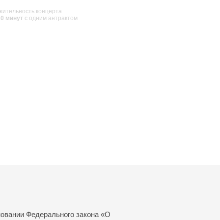
ительность концерта
20 минут
с одним антрактом
новании Федерального закона «О