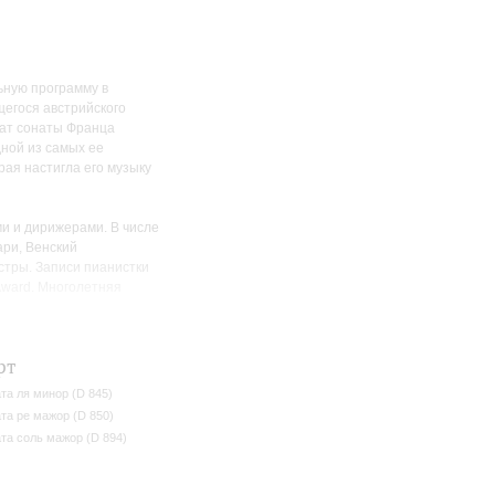
ьную программу в
егося австрийского
чат сонаты Франца
ной из самых ее
рая настигла его музыку
ми и дирижерами. В числе
ари, Венский
стры. Записи пианистки
 Award. Многолетняя
вятослав Рихтер и Иосиф
рт
та ля минор (D 845)
та ре мажор (D 850)
та соль мажор (D 894)