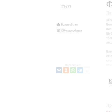
Ф
20:00
Па
«Гр
Бол
Большой зал
пиа
QR-код события
Шуб
тра
лиш
Ели
ее 
сим
отм
Поделиться:
дру
Бро
Е
фо
Пр
Из 