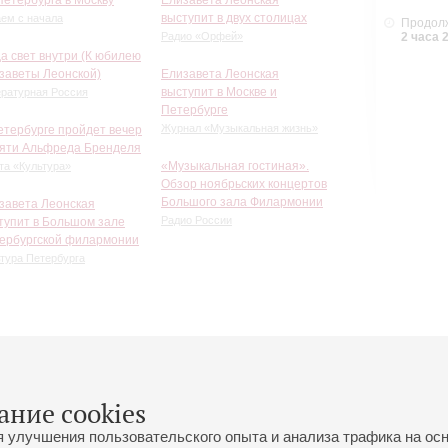
выступит в двух столицах
ем с начала
Продолж
Радио «Орфей»
2 часа 
да свет внутри (К юбилею
заветы Леонской)
Елизавета Леонская
выступит в Москве и
ературная Россия
Петербурге
Журнал «Музыкальная жизнь»
етербурге пройдет вечер
яти Альфреда Бренделя
«Музыкальная гостиная».
та «Культура»
Обзор ноябрьских концертов
Большого зала Филармонии
завета Леонская
Радио России
тупит в Большом зале
ербургской филармонии
тура Петербурга
ание cookies
я улучшения пользовательского опыта и анализа трафика на ос