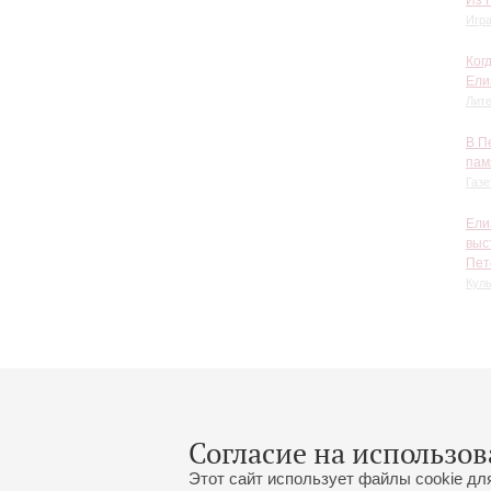
Игра
Ког
Ели
Лит
В П
пам
Газе
Ели
выс
Пет
Куль
Согласие на использов
Этот сайт использует файлы cookie дл