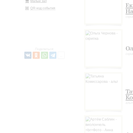
Малый зал
Ек
QR-код события
На
скри
Ол
Поделиться:
скри
Та
Ко
аль