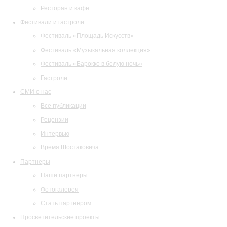
Ресторан и кафе
Фестивали и гастроли
Фестиваль «Площадь Искусств»
Фестиваль «Музыкальная коллекция»
Фестиваль «Барокко в белую ночь»
Гастроли
СМИ о нас
Все публикации
Рецензии
Интервью
Время Шостаковича
Партнеры
Наши партнеры
Фотогалерея
Стать партнером
Просветительские проекты