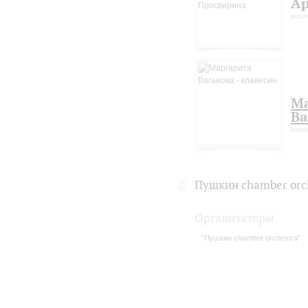
Ар
виол
Ма
Ва
клав
Пушкин chamber orc
Организаторы
"Пушкин chamber orchestra"