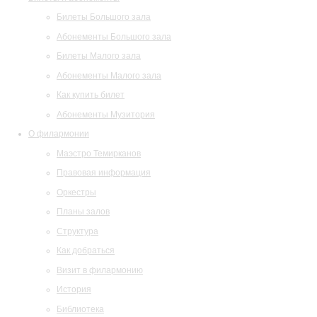
Билеты Большого зала
Абонементы Большого зала
Билеты Малого зала
Абонементы Малого зала
Как купить билет
Абонементы Музитория
О филармонии
Маэстро Темирканов
Правовая информация
Оркестры
Планы залов
Структура
Как добраться
Визит в филармонию
История
Библиотека