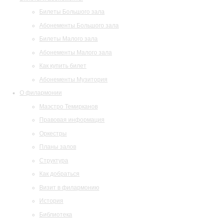
Билеты Большого зала
Абонементы Большого зала
Билеты Малого зала
Абонементы Малого зала
Как купить билет
Абонементы Музитория
О филармонии
Маэстро Темирканов
Правовая информация
Оркестры
Планы залов
Структура
Как добраться
Визит в филармонию
История
Библиотека