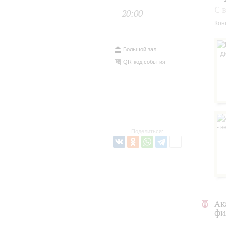
С 
20:00
Кон
Большой зал
QR-код события
Поделиться:
Ак
фи