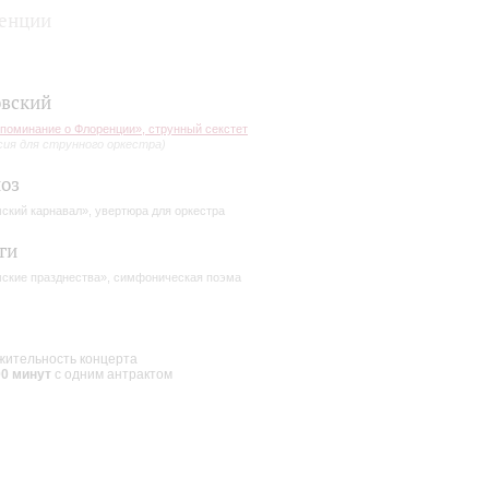
ренции
вский
поминание о Флоренции», струнный секстет
сия для струнного оркестра)
оз
ский карнавал», увертюра для оркестра
ги
ские празднества», симфоническая поэма
ительность концерта
00 минут
с одним антрактом