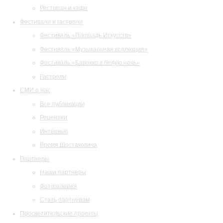
Ресторан и кафе
Фестивали и гастроли
Фестиваль «Площадь Искусств»
Фестиваль «Музыкальная коллекция»
Фестиваль «Барокко в белую ночь»
Гастроли
СМИ о нас
Все публикации
Рецензии
Интервью
Время Шостаковича
Партнеры
Наши партнеры
Фотогалерея
Стать партнером
Просветительские проекты