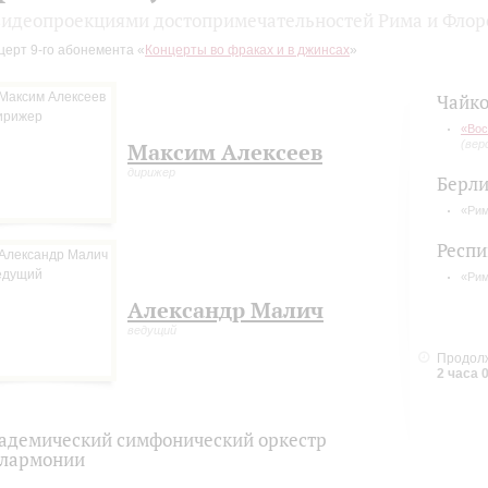
видеопроекциями достопримечательностей Рима и Фло
церт 9-го абонемента «
Концерты во фраках и в джинсах
»
Чайко
«Вос
(вер
Максим Алексеев
дирижер
Берли
«Рим
Респи
«Рим
Александр Малич
ведущий
Продолж
2 часа 
адемический симфонический оркестр
лармонии