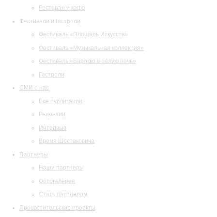
Ресторан и кафе
Фестивали и гастроли
Фестиваль «Площадь Искусств»
Фестиваль «Музыкальная коллекция»
Фестиваль «Барокко в белую ночь»
Гастроли
СМИ о нас
Все публикации
Рецензии
Интервью
Время Шостаковича
Партнеры
Наши партнеры
Фотогалерея
Стать партнером
Просветительские проекты