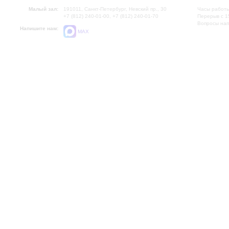
Малый зал:
191011, Санкт-Петербург, Невский пр., 30
Часы работы
+7 (812) 240-01-00, +7 (812) 240-01-70
Перерыв с 1
Вопросы на
Напишите нам:
MAX