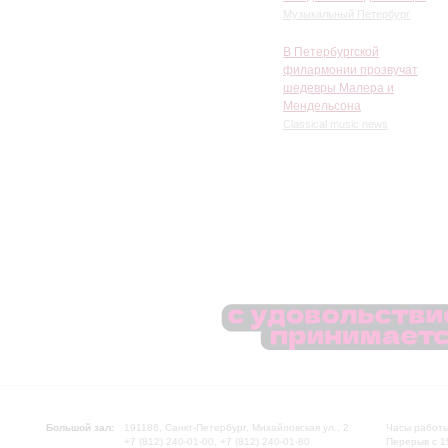
Музыкальный Петербург
В Петербургской
филармонии прозвучат
шедевры Малера и
Мендельсона
Classical music news
Большой зал:
191186, Санкт-Петербург, Михайловская ул., 2
Часы работы
+7 (812) 240-01-00, +7 (812) 240-01-80
Перерыв с 1