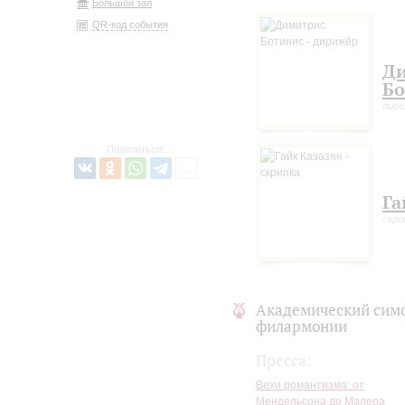
Большой зал
QR-код события
Д
Бо
дири
Поделиться:
Га
скри
Академический сим
филармонии
Пресса:
Вехи романтизма: от
Мендельсона до Малера