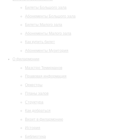
Билеты Большого зала
Абонементы Большого зала
Билеты Малого зала
Абонементы Малого зала
Как купить билет
Абонементы Музитория
О филармонии
Маэстро Темирканов
Правовая информация
Оркестры
Планы залов
Структура
Как добраться
Визит в филармонию
История
Библиотека