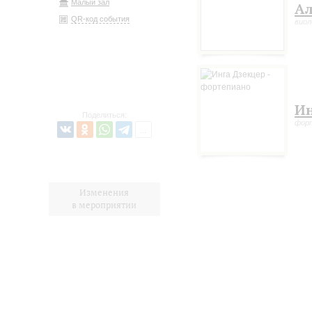
Малый зал
Ал
QR-код события
виол
Ин
Поделиться:
фор
Изменения
в мероприятии