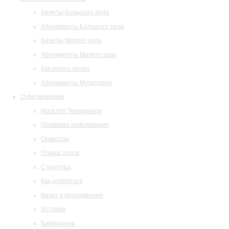
Билеты Большого зала
Абонементы Большого зала
Билеты Малого зала
Абонементы Малого зала
Как купить билет
Абонементы Музитория
О филармонии
Маэстро Темирканов
Правовая информация
Оркестры
Планы залов
Структура
Как добраться
Визит в филармонию
История
Библиотека