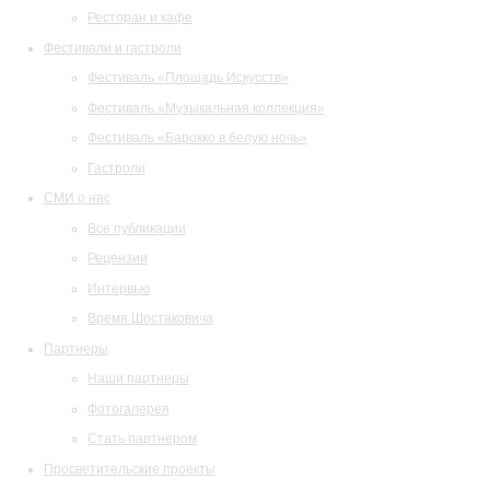
Ресторан и кафе
Фестивали и гастроли
Фестиваль «Площадь Искусств»
Фестиваль «Музыкальная коллекция»
Фестиваль «Барокко в белую ночь»
Гастроли
СМИ о нас
Все публикации
Рецензии
Интервью
Время Шостаковича
Партнеры
Наши партнеры
Фотогалерея
Стать партнером
Просветительские проекты