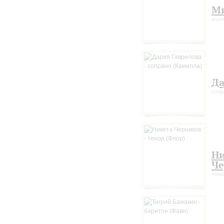
Ми
виол
Да
сопр
Ни
Че
тено