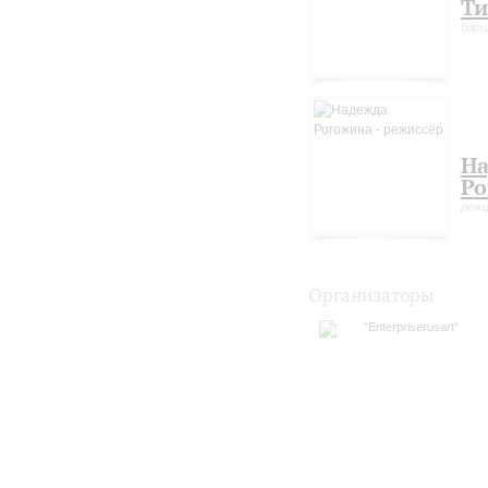
Ти
бари
Н
Ро
режи
Организаторы
"Enterpriserusart"