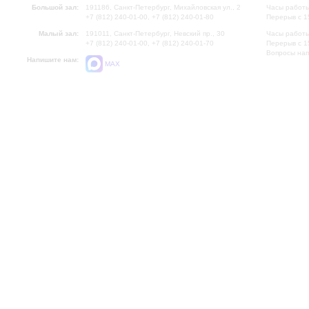
Большой зал:
191186, Санкт-Петербург, Михайловская ул., 2
Часы работы
+7 (812) 240-01-00, +7 (812) 240-01-80
Перерыв с 1
Малый зал:
191011, Санкт-Петербург, Невский пр., 30
Часы работы
+7 (812) 240-01-00, +7 (812) 240-01-70
Перерыв с 1
Вопросы на
Напишите нам:
MAX