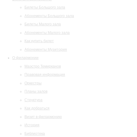
Билеты Большого зала
Абонементы Большого зала
Билеты Малого зала
Абонементы Малого зала
Как купить билет
Абонементы Музитория
О филармонии
Маэстро Темирканов
Правовая информация
Оркестры
Планы залов
Структура
Как добраться
Визит в филармонию
История
Библиотека