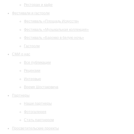
Ресторан и кафе
Фестивали и гастроли
Фестиваль «Площадь Искусств»
Фестиваль «Музыкальная коллекция»
Фестиваль «Барокко в белую ночь»
Гастроли
СМИ о нас
Все публикации
Рецензии
Интервью
Время Шостаковича
Партнеры
Наши партнеры
Фотогалерея
Стать партнером
Просветительские проекты