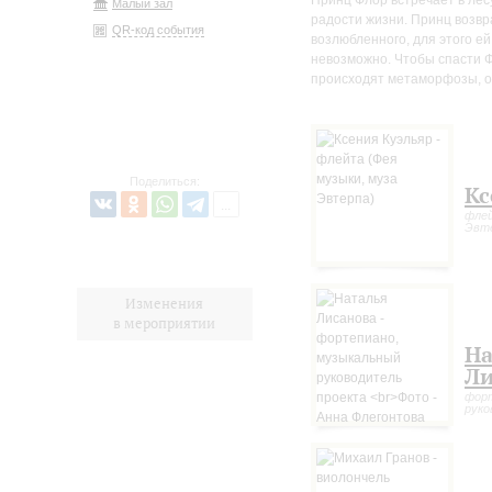
Принц Флор встречает в лес
Малый зал
радости жизни. Принц возвр
QR-код события
возлюбленного, для этого ей
невозможно. Чтобы спасти Ф
происходят метаморфозы, о
Поделиться:
Кс
флей
Эвт
Изменения
в мероприятии
На
Ли
форт
руко