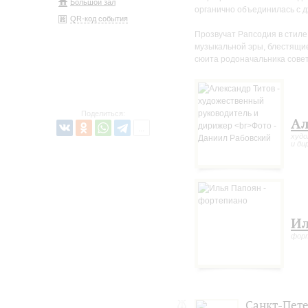
Большой зал
органично объединилась с д
QR-код события
Прозвучат Рапсодия в стиле
музыкальной эры, блестящие
сюита родоначальника сове
Поделиться:
Ал
худо
и ди
Ил
фор
Санкт-Пет