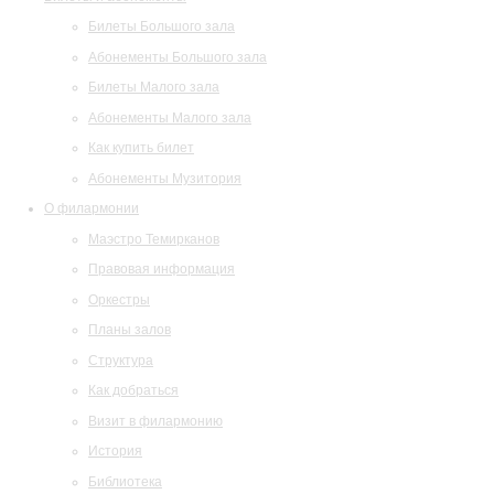
Билеты Большого зала
Абонементы Большого зала
Билеты Малого зала
Абонементы Малого зала
Как купить билет
Абонементы Музитория
О филармонии
Маэстро Темирканов
Правовая информация
Оркестры
Планы залов
Структура
Как добраться
Визит в филармонию
История
Библиотека