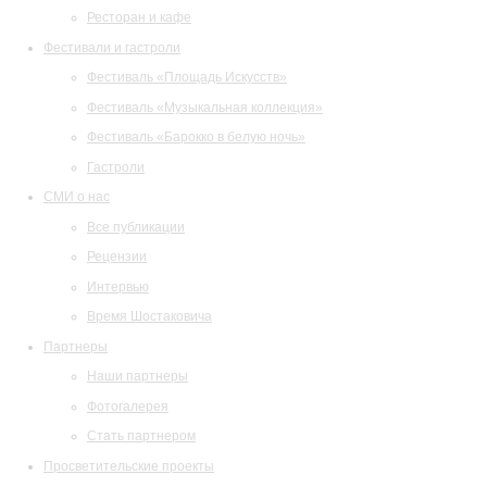
Ресторан и кафе
Фестивали и гастроли
Фестиваль «Площадь Искусств»
Фестиваль «Музыкальная коллекция»
Фестиваль «Барокко в белую ночь»
Гастроли
СМИ о нас
Все публикации
Рецензии
Интервью
Время Шостаковича
Партнеры
Наши партнеры
Фотогалерея
Стать партнером
Просветительские проекты