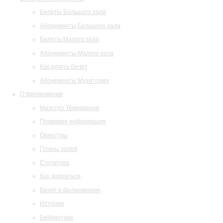
Билеты Большого зала
Абонементы Большого зала
Билеты Малого зала
Абонементы Малого зала
Как купить билет
Абонементы Музитория
О филармонии
Маэстро Темирканов
Правовая информация
Оркестры
Планы залов
Структура
Как добраться
Визит в филармонию
История
Библиотека