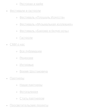
Ресторан и кафе
Фестивали и гастроли
Фестиваль «Площадь Искусств»
Фестиваль «Музыкальная коллекция»
Фестиваль «Барокко в белую ночь»
Гастроли
СМИ о нас
Все публикации
Рецензии
Интервью
Время Шостаковича
Партнеры
Наши партнеры
Фотогалерея
Стать партнером
Просветительские проекты