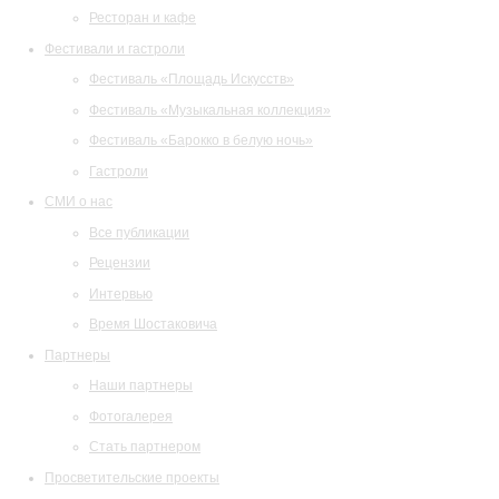
Ресторан и кафе
Фестивали и гастроли
Фестиваль «Площадь Искусств»
Фестиваль «Музыкальная коллекция»
Фестиваль «Барокко в белую ночь»
Гастроли
СМИ о нас
Все публикации
Рецензии
Интервью
Время Шостаковича
Партнеры
Наши партнеры
Фотогалерея
Стать партнером
Просветительские проекты