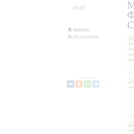
М
19:00
Ф
С
Малый зал
QR-код события
Поделиться: