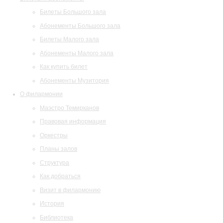
Билеты Большого зала
Абонементы Большого зала
Билеты Малого зала
Абонементы Малого зала
Как купить билет
Абонементы Музитория
О филармонии
Маэстро Темирканов
Правовая информация
Оркестры
Планы залов
Структура
Как добраться
Визит в филармонию
История
Библиотека