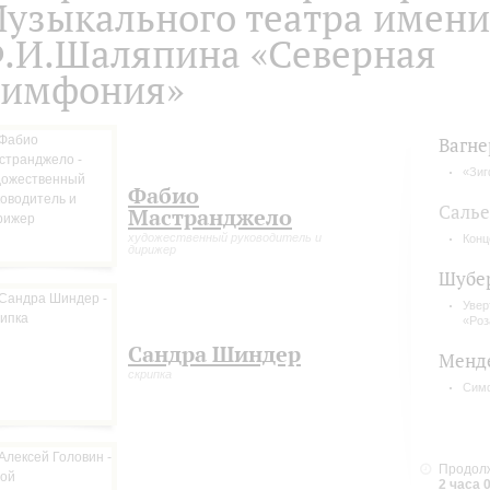
узыкального театра имени
.И.Шаляпина «Северная
имфония»
Вагне
«Зиг
Фабио
Саль
Мастранджело
художественный руководитель и
Конц
дирижер
Шубе
Увер
«Роз
Сандра Шиндер
Менд
скрипка
Сим
Продолж
2 часа 