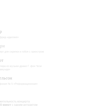
р
фрид–идиллия»
ери
ерт для скрипки и гобоя с оркестром
рт
тюра из музыки драме Г. фон Чези
амунда»
ельсон
фония № 5 «Реформационная»
ительность концерта
00 минут
с одним антрактом