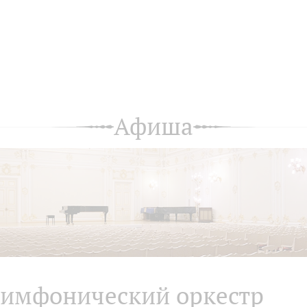
Афиша
имфонический оркестр