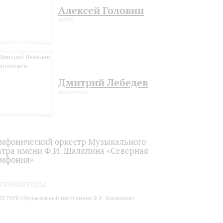
Алексей Головин
гобой
Дмитрий Лебедев
виолончель
мфонический оркестр Музыкального
атра имени Ф.И. Шаляпина «Северная
мфония»
ганизаторы
Б ГАУК «Музыкальный театр имени Ф.И. Шаляпина»