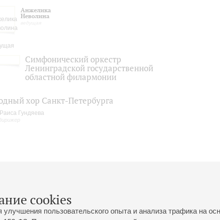
Анжелика
Неволина
ведущая
Симфонический оркестр
Ленинградской государственной
областной филармонии
одный хор Санкт-Петербурга
Раиса Гундяева
дирижер
ание cookies
я улучшения пользовательского опыта и анализа трафика на ос