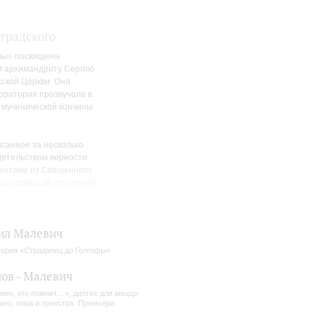
градского
фы» посвящена
м архимандриту Сергию
ской Церкви. Она
 оратория прозвучала в
я мученической кончины
санное за несколько
детельством верности
ментами из Священного
ских событий столетней
ут — именно столько
ил Малевич
елюдии-кантаты «Блажен,
е случайно: автор
ория «Страдалец до Голгофы»
на скамье подсудимых
бежал приговора
ов - Малевич
жен, кто помнит…», диптих для меццо-
ано, хора и оркестра. Премьера
 артисты не только