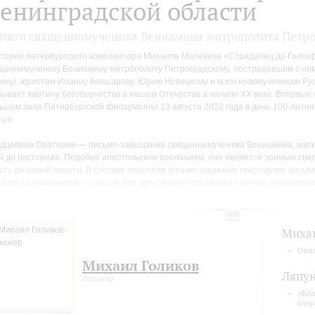
енинградской области
мяти священномученика Вениамина митрополита Петро
тория петербургского композитора Михаила Малевича «Страдалец до Голго
щенномученику Вениамину митрополиту Петроградскому, пострадавшим с ни
ину), юристам Иоанну Ковшарову, Юрию Новицкому и всем новомученикам Рус
рывает картину богоборчества в нашем Отечестве в начале ХХ века. Впервые
ьшом зале Петербургской филармонии 13 августа 2022 года в день 100-лети
тых.
дцевина Оратории — письмо-завещание священномученика Вениамина, напи
й до расстрела. Подобно апостольским посланиям, оно является зримым сви
сту до самой смерти. В составе оратории письмо окружено текстовыми фраг
ания и нескольких источников. Все вместе они составляют картину драматиче
ности и их духовное осмысление в слове и в музыке. Оратория длится 45 мин
должалось чтение приговора Ревтрибунала в этом зале.
Миха
августа Оратория прозвучит в третий раз. Предварять её будет премьера пр
 помнит...» ( Ляпунов-Малевич). Включение хорового произведения Ляпунова н
Орат
отал над ним во время того самого судебного процесса. Сергей Ляпунов был 
Михаил Голиков
сте с Митрополитом Вениамином, как староста консерваторской церкви, и из
Ляпун
дирижер
годаря своему мировому имени. В 2024 году — 100-летие его кончины.
«Бла
сопр
сполнении Оратории «Страдалец до Голгофы» в этом году принимают участие