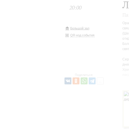
Л
20:00
Па
Ора
свя
Большой зал
(Ше
QR-код события
отк
Бол
свя
Сер
дне
Хри
пис
Поделиться:
дав
про
13 
кто
раб
вме
бла
В и