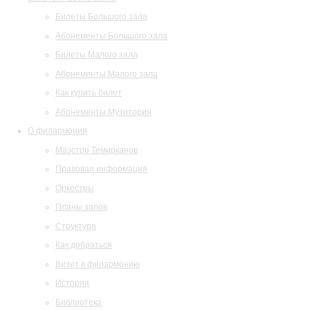
Билеты Большого зала
Абонементы Большого зала
Билеты Малого зала
Абонементы Малого зала
Как купить билет
Абонементы Музитория
О филармонии
Маэстро Темирканов
Правовая информация
Оркестры
Планы залов
Структура
Как добраться
Визит в филармонию
История
Библиотека