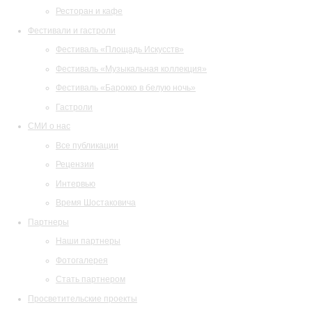
Ресторан и кафе
Фестивали и гастроли
Фестиваль «Площадь Искусств»
Фестиваль «Музыкальная коллекция»
Фестиваль «Барокко в белую ночь»
Гастроли
СМИ о нас
Все публикации
Рецензии
Интервью
Время Шостаковича
Партнеры
Наши партнеры
Фотогалерея
Стать партнером
Просветительские проекты