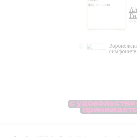
Ал
Ги
фор
Воронежск
симфониче