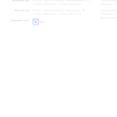
Большой зал:
191186, Санкт-Петербург, Михайловская ул., 2
Часы работы
+7 (812) 240-01-00, +7 (812) 240-01-80
Перерыв с 1
Малый зал:
191011, Санкт-Петербург, Невский пр., 30
Часы работы
+7 (812) 240-01-00, +7 (812) 240-01-70
Перерыв с 1
Вопросы на
Напишите нам:
MAX