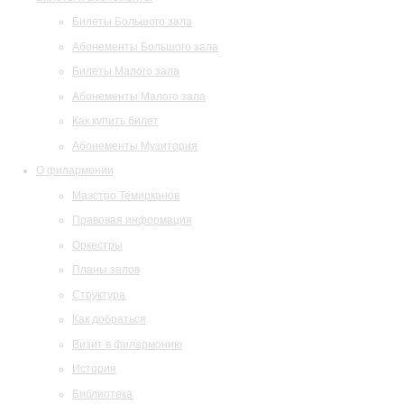
Билеты Большого зала
Абонементы Большого зала
Билеты Малого зала
Абонементы Малого зала
Как купить билет
Абонементы Музитория
О филармонии
Маэстро Темирканов
Правовая информация
Оркестры
Планы залов
Структура
Как добраться
Визит в филармонию
История
Библиотека