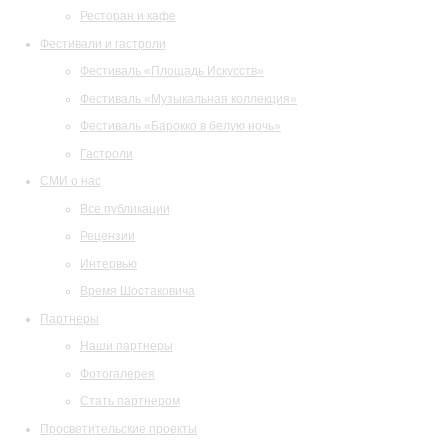
Ресторан и кафе
Фестивали и гастроли
Фестиваль «Площадь Искусств»
Фестиваль «Музыкальная коллекция»
Фестиваль «Барокко в белую ночь»
Гастроли
СМИ о нас
Все публикации
Рецензии
Интервью
Время Шостаковича
Партнеры
Наши партнеры
Фотогалерея
Стать партнером
Просветительские проекты