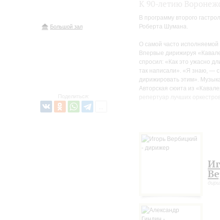
К 90-летию Воронеж
В программу второго гастро
Роберта Шумана.
Большой зал
О самой часто исполняемой
Впервые дирижируя «Кавалер
спросил: «Как это ужасно д
так написали». «Я знаю, — с
дирижировать этим». Музыка
Авторская сюита из «Кавал
Поделиться:
репертуар лучших оркестров
Фортепианный концерт Эдвар
этом жанре композиторами-р
богатство музыкальных иде
поколениями слушателей и 
Премьера Второй симфонии Ш
Иг
сочинение, созданное в неп
Ве
одного из исследователей ш
дир
из важнейших оркестровых 