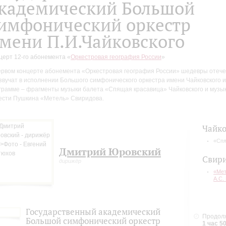
кадемический Большой
имфонический оркестр
мени П.И.Чайковского
церт 12-го абонемента «
Оркестровая география России
»
ервом концерте абонемента «Оркестровая география России» ш
едевры отече
звучат в исполнении Большого симфонического оркестра имени Чайковского
и
грамме – фрагменты музыки балета «Спящая красавица» Чайковского и музы
ести Пушкина «Метель» Свиридова.
Чайко
«Спя
Дмитрий Юровский
Свир
дирижёр
«Мет
А.С.
Государственный академический
Продолж
Большой симфонический оркестр
1 час 5