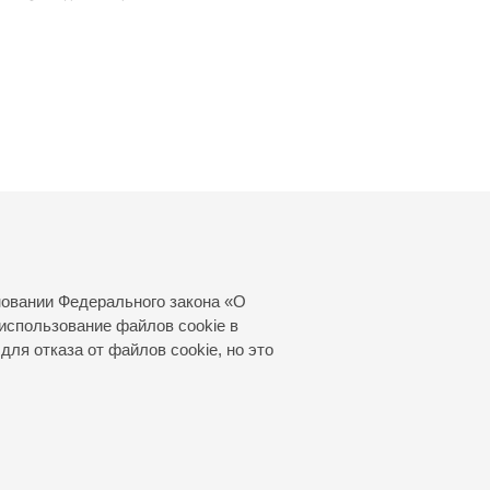
новании Федерального закона «О
использование файлов cookie в
для отказа от файлов cookie, но это
© 2000—2026
«Санкт-Петербургская
филармония им. Д.Д.Шостаковича»