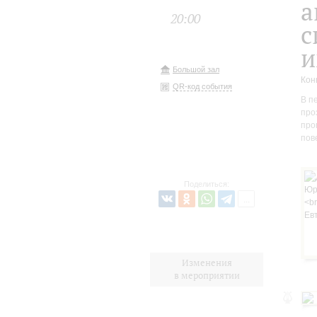
а
20:00
с
и
Большой зал
Кон
QR-код события
В п
про
про
пов
Поделиться:
Изменения
в мероприятии