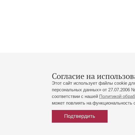
Согласие на использов
Этот сайт использует файлы cookie дл
персональных данных» от 27.07.2006 №
соответствии с нашей
Политикой обра
может повлиять на функциональность са
Большой зал:
191186, Санкт-Петербург, Миха
+7 (812) 240-01-00, +7 (812) 24
Подтвердить
Малый зал:
191011, Санкт-Петербург, Невск
+7 (812) 240-01-00, +7 (812) 24
Напишите нам:
MAX