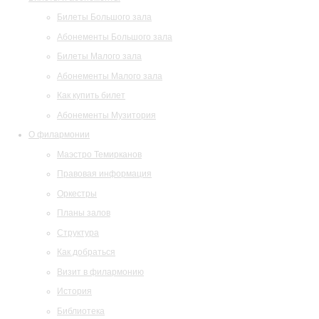
Билеты Большого зала
Абонементы Большого зала
Билеты Малого зала
Абонементы Малого зала
Как купить билет
Абонементы Музитория
О филармонии
Маэстро Темирканов
Правовая информация
Оркестры
Планы залов
Структура
Как добраться
Визит в филармонию
История
Библиотека