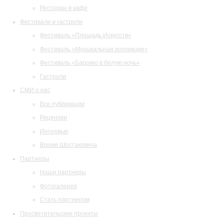
Ресторан и кафе
Фестивали и гастроли
Фестиваль «Площадь Искусств»
Фестиваль «Музыкальная коллекция»
Фестиваль «Барокко в белую ночь»
Гастроли
СМИ о нас
Все публикации
Рецензии
Интервью
Время Шостаковича
Партнеры
Наши партнеры
Фотогалерея
Стать партнером
Просветительские проекты