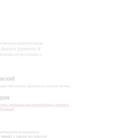
ственных композиторов
 Дмитрия Юровского. В
кальные иллюстрации к
вский
щая красавица», фрагменты музыки балета
идов
ель», музыкальные иллюстрации к повести
 Пушкина
ительность концерта
0 минут
с одним антрактом