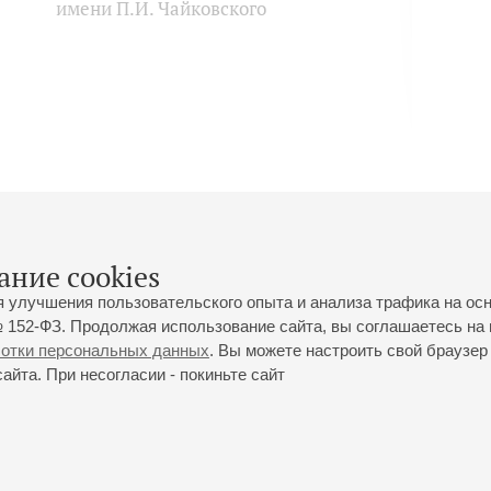
имени П.И. Чайковского
ание cookies
я улучшения пользовательского опыта и анализа трафика на ос
 152-ФЗ. Продолжая использование сайта, вы соглашаетесь на 
ботки персональных данных
. Вы можете настроить свой браузер 
йта. При несогласии - покиньте сайт
йловская ул., 2
Часы работы кассы Большого зала: с 11:00 до 20:30
0-01-80
Перерыв с 15:00 до 16:00
ий пр., 30
Часы работы кассы Малого зала: с 11:00 до 19:00
0-01-70
Перерыв с 15:00 до 16:00
Вопросы направляйте на
ticket@philharmonia.spb.ru