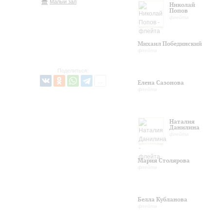
Малый зал
Николай
Попов
флейта
Михаил Побединский
флейта
Поделиться:
Елена Сазонова
флейта
Наталия
Данилина
флейта
Мария Столярова
флейта
Белла Кубланова
флейта