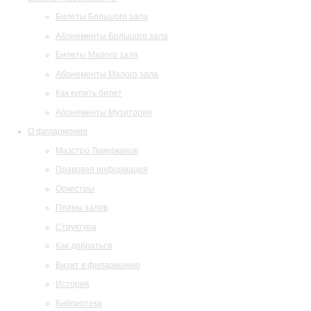
Билеты Большого зала
Абонементы Большого зала
Билеты Малого зала
Абонементы Малого зала
Как купить билет
Абонементы Музитория
О филармонии
Маэстро Темирканов
Правовая информация
Оркестры
Планы залов
Структура
Как добраться
Визит в филармонию
История
Библиотека