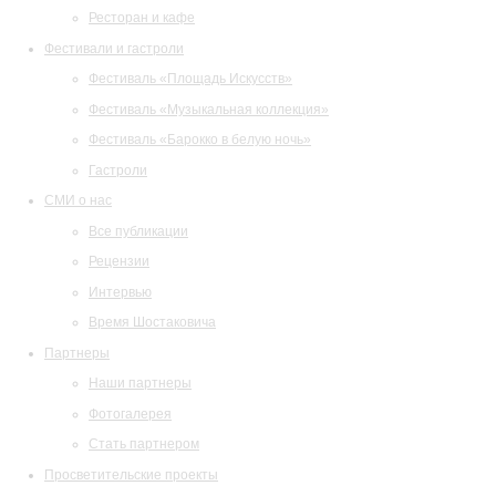
Ресторан и кафе
Фестивали и гастроли
Фестиваль «Площадь Искусств»
Фестиваль «Музыкальная коллекция»
Фестиваль «Барокко в белую ночь»
Гастроли
СМИ о нас
Все публикации
Рецензии
Интервью
Время Шостаковича
Партнеры
Наши партнеры
Фотогалерея
Стать партнером
Просветительские проекты