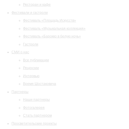
Ресторан и кафе
Фестивали и гастроли
Фестиваль «Площадь Искусств»
Фестиваль «Музыкальная коллекция»
Фестиваль «Барокко в белую ночь»
Гастроли
СМИ о нас
Все публикации
Рецензии
Интервью
Время Шостаковича
Партнеры
Наши партнеры
Фотогалерея
Стать партнером
Просветительские проекты