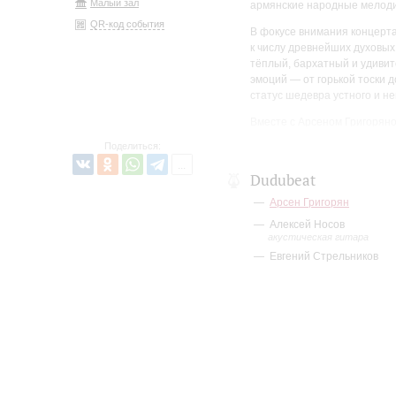
Малый зал
армянские народные мелоди
QR-код события
В фокусе внимания концерт
к числу древнейших духовых
тёплый, бархатный и удивит
эмоций — от горькой тоски
статус шедевра устного и н
Вместе с Арсеном Григоряно
разновидность флейты), на 
Поделиться:
Dudubeat
Арсен Григорян
Алексей Носов
акустическая гитара
Евгений Стрельников