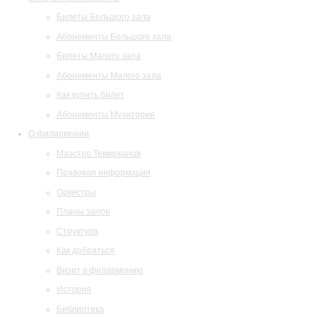
Билеты Большого зала
Абонементы Большого зала
Билеты Малого зала
Абонементы Малого зала
Как купить билет
Абонементы Музитория
О филармонии
Маэстро Темирканов
Правовая информация
Оркестры
Планы залов
Структура
Как добраться
Визит в филармонию
История
Библиотека