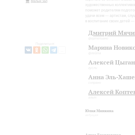
Малый зал
художественных коллективов
поможет родителям подготов
удачи всем — артистам, слу
в воспитание своих детей —
Дмитрий Мячи
фортепиано
Поделиться:
Марина Новик
флейта
Алексей Цыган
гусли
Анна Эль-Хаш
сопрано
Алексей Копте
альт
Юлия Минкина
ведущая
Алиса Брацлавская