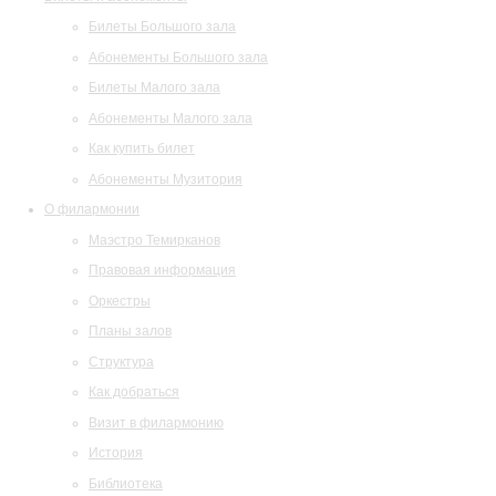
Билеты Большого зала
Абонементы Большого зала
Билеты Малого зала
Абонементы Малого зала
Как купить билет
Абонементы Музитория
О филармонии
Маэстро Темирканов
Правовая информация
Оркестры
Планы залов
Структура
Как добраться
Визит в филармонию
История
Библиотека