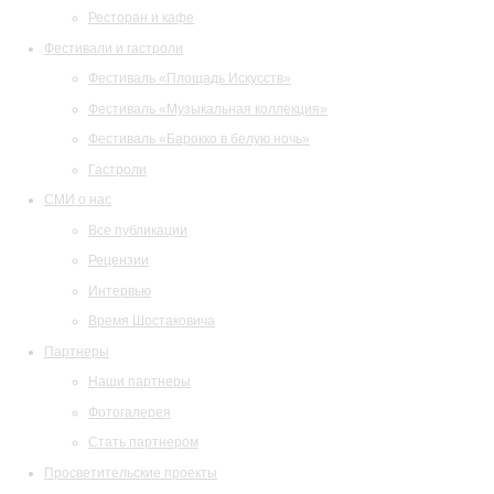
Ресторан и кафе
Фестивали и гастроли
Фестиваль «Площадь Искусств»
Фестиваль «Музыкальная коллекция»
Фестиваль «Барокко в белую ночь»
Гастроли
СМИ о нас
Все публикации
Рецензии
Интервью
Время Шостаковича
Партнеры
Наши партнеры
Фотогалерея
Стать партнером
Просветительские проекты