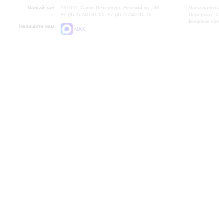
Малый зал:
191011, Санкт-Петербург, Невский пр., 30
Часы работы
+7 (812) 240-01-00, +7 (812) 240-01-70
Перерыв с 1
Вопросы на
Напишите нам:
MAX