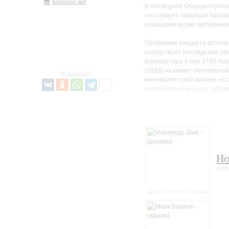
Большой зал
В последнем Общедоступном 
«исследует традиции барокк
неакадемических эксперимен
Программа концерта вполне 
соседствуют последнаяя си
композитора 4 мая 1795 год
(1833) на сюжет популярней
Поделиться:
минималистской манере «Cor
и скрипичный концерт «Дале
Что такое общедоступный к
Но
дири