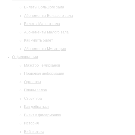
Билеты Большого зала
Абонементы Большого зала
Билеты Малого зала
Абонементы Малого зала
Как купить билет
Абонементы Музитория
О филармонии
Маэстро Темирканов
Правовая информация
Оркестры
Планы залов
Структура
Как добраться
Визит в филармонию
История
Библиотека