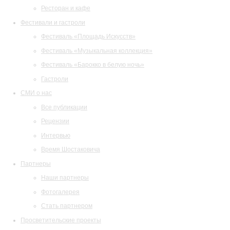
Ресторан и кафе
Фестивали и гастроли
Фестиваль «Площадь Искусств»
Фестиваль «Музыкальная коллекция»
Фестиваль «Барокко в белую ночь»
Гастроли
СМИ о нас
Все публикации
Рецензии
Интервью
Время Шостаковича
Партнеры
Наши партнеры
Фотогалерея
Стать партнером
Просветительские проекты