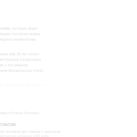
раммы, которые ведет
онцерт построен вокруг
священа знаменитому
нные ему 38 лет успел
ыки Иоганна Себастьяна
е, с его именем
ением Мендельсона стали
 «Моцартом XIX века»: к
акже знаменитой увертюры
его сочинений.
тюра «Отзвуки Оссиана»
ельсон
ерт ми минор для скрипки с оркестром
 авторская редакция 1844 года)