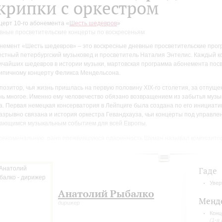
крипки с оркестром
церт 10-го абонемента «
Шесть шедевров
»
вные просветительские концерты по воскресеньям
немент «Шесть шедевров» – это воскресные дневные просветительские прог
естный петербургский музыковед и просветитель Наталия Энтелис. Каждый к
ичайших шедевров в истории музыки, мартовская программа абонемента по
ипичному концерту Феликса Мендельсона.
позитор, чья жизнь пришлась на первую половину XIX-го столетия, за отпуще
нь многое. Именно ему человечество обязано возвращением из забытья муз
а. Первая немецкая консерватория в Лейпциге была создана по его инициатив
азрывно связана и история оркестра Гевандхауза, чьи концерты под управл
ающимся музыкальным событием для всей Европы.
феноменальную, рано проявившуюся одаренность Шуман называл композитора
ти годам он уже был автором более десяти симфоний и камерных опусов, а т
омедии Шекспира «Сон в летнюю ночь» – самого раннего из широко известных 
Гаде
Увер
Анатолий Рыбалко
Менд
дирижер
Конц
(1-я