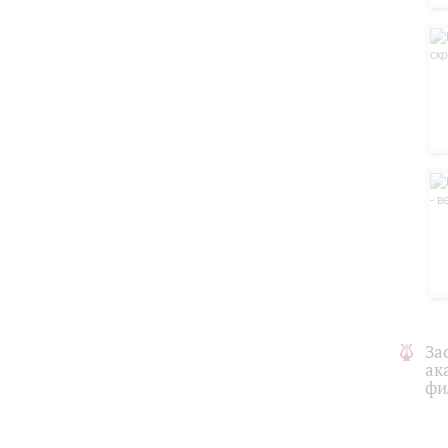
За
ак
фи