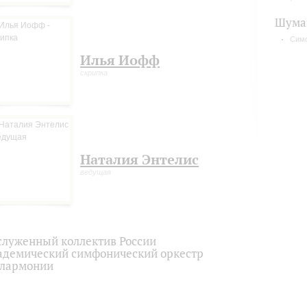
Шума
Сим
Илья Иофф
скрипка
Наталия Энтелис
ведущая
служенный коллектив России
адемический симфонический оркестр
лармонии