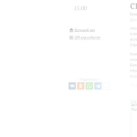
с
15:00
Кон
Дне
Або
Большой зал
изв
QR-код события
вел
Скр
Ком
оче
Бах
нер
выд
Поделиться:
За 
17-
к к