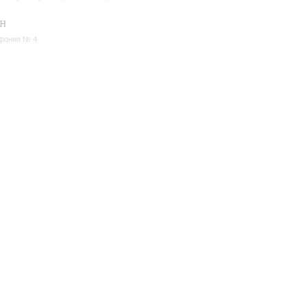
н
фония № 4