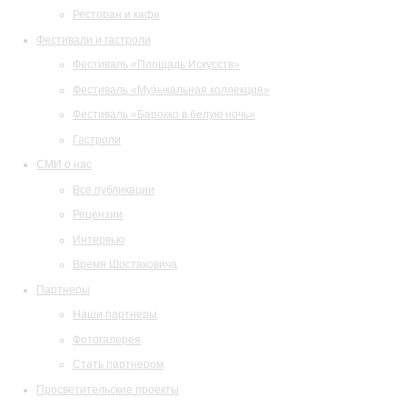
Ресторан и кафе
Фестивали и гастроли
Фестиваль «Площадь Искусств»
Фестиваль «Музыкальная коллекция»
Фестиваль «Барокко в белую ночь»
Гастроли
СМИ о нас
Все публикации
Рецензии
Интервью
Время Шостаковича
Партнеры
Наши партнеры
Фотогалерея
Стать партнером
Просветительские проекты