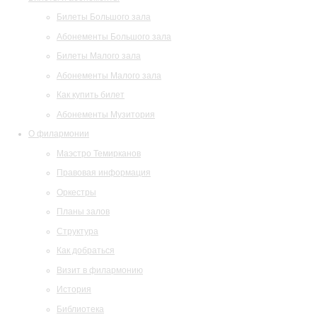
Билеты Большого зала
Абонементы Большого зала
Билеты Малого зала
Абонементы Малого зала
Как купить билет
Абонементы Музитория
О филармонии
Маэстро Темирканов
Правовая информация
Оркестры
Планы залов
Структура
Как добраться
Визит в филармонию
История
Библиотека