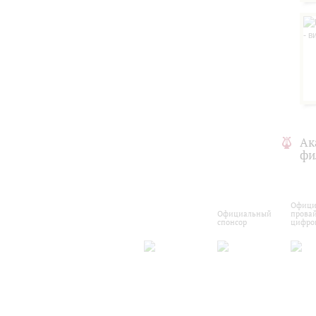
Ак
фи
Офици
Официальный
прова
спонсор
цифро