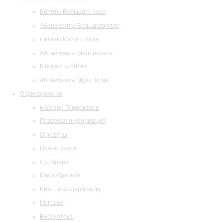
Билеты Большого зала
Абонементы Большого зала
Билеты Малого зала
Абонементы Малого зала
Как купить билет
Абонементы Музитория
О филармонии
Маэстро Темирканов
Правовая информация
Оркестры
Планы залов
Структура
Как добраться
Визит в филармонию
История
Библиотека