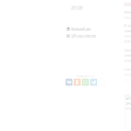
XVI
20:00
Кон
Ака
В з
Большой зал
сим
QR-код события
теа
(18
Она
сим
«сх
Сво
жиз
Поделиться:
нес
Мек
фин
дру
«пр
спо
выр
зву