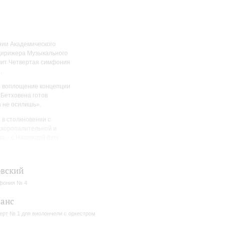
нии Академического
 дирижера Музыкального
чит Четвертая симфония
.
е воплощение концепции
 Бетховена готов
да не осилишь».
 в столкновении с
скоропалительной и
ия – с Надеждой фон
беспечивала композитору
й – «Моему лучшему
ким изложением подробной
вский
рощенную, однако, сложно
мы черпаем и словами
фония № 4
о финала, в котором
анс
льем».
ерт № 1 для виолончели с оркестром