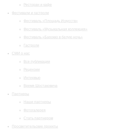
Ресторан и кафе
Фестивали и гастроли
Фестиваль «Площадь Искусств»
Фестиваль «Музыкальная коллекция»
Фестиваль «Барокко в белую ночь»
Гастроли
СМИ о нас
Все публикации
Рецензии
Интервью
Время Шостаковича
Партнеры
Наши партнеры
Фотогалерея
Стать партнером
Просветительские проекты