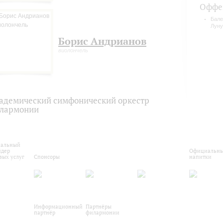
Оффе
Бале
Луну
Борис Андрианов
виолончель
адемический симфонический оркестр
лармонии
альный
йдер
Официальн
вых услуг
Спонсоры
напитки
Информационный
Партнёры
партнёр
филармонии