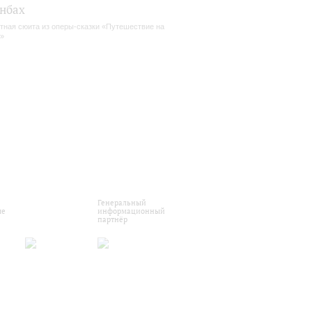
нбах
тная сюита из оперы-сказки «Путешествие на
»
Генеральный
ые
информационный
партнёр