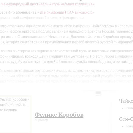
I Международный фестиваль «Музыкальная коллекция»
церт 4-го абонемента «
Все симфонии П.И.Чайковского
»
демический симфонический оркестр филармонии
аключительном концерте абонемента «Все симфонии Чайковского» в исполне
фонического оркестра под управлением народного артиста России, главного
тра имени Станиславского и Немировича-Данченко Феликса Коробова прозву
78), которая считается без преувеличения первой великой русской симфонией
 вошла в историю как первое в отечественной музыке настолько совершенно
фонии-драмы, восходящей к Людвигу ван Бетховену. Но если герой симфоний
ватить судьбу за глотку», то для Чайковского судьба «непобедима, и ее никог
йственные композитору восприимчивость, самокритика, острота переживаний
ненными обстоятельствами в годы работы над симфонией усугубились из-за 
частливой женитьбы. В это же время начались и еще одни знаковые отношен
к, страстной поклонницей таланта Чайковского, которая более десяти лет о
ансовую независимость, тем самым предоставляя свободу для творчества. Е
гу» – и посвящена симфония, а их подробной переписке мы обязаны авторс
Чайко
ограммы» сочинения: часть музыковедов расценивает ее как сознательно уп
рить, что она безусловно выражает взгляд автора на свое творение. Отсюда 
Сим
Феликс Коробов
аженную «обреченную» трактовку фатума, и объяснение жизнеутверждающег
Сен-С
чит известная народная мелодия: «Ступай в народ <...> Веселись чужим весе
дирижёр
Конц